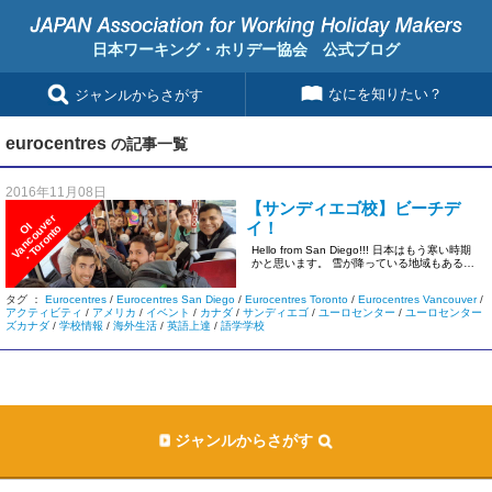
日本ワーキング・ホリデー協会 公式ブログ
なにを知りたい？
ジャンルからさがす
eurocentres
の記事一覧
2016年11月08日
【サンディエゴ校】ビーチデ
r
イ！
I
V
a
n
c
o
u
v
e
・
T
o
r
o
n
t
O
o
Hello from San Diego!!! 日本はもう寒い時期
かと思います。 雪が降っている地域もあるよ
う […]
タグ ：
Eurocentres
/
Eurocentres San Diego
/
Eurocentres Toronto
/
Eurocentres Vancouver
/
アクティビティ
/
アメリカ
/
イベント
/
カナダ
/
サンディエゴ
/
ユーロセンター
/
ユーロセンター
ズカナダ
/
学校情報
/
海外生活
/
英語上達
/
語学学校
ジャンルからさがす