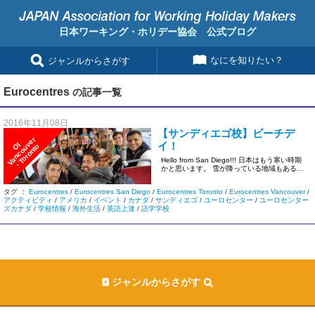
日本ワーキング・ホリデー協会 公式ブログ
なにを知りたい？
ジャンルからさがす
Eurocentres
の記事一覧
2016年11月08日
【サンディエゴ校】ビーチデ
r
イ！
I
V
a
n
c
o
u
v
e
・
T
o
r
o
n
t
O
o
Hello from San Diego!!! 日本はもう寒い時期
かと思います。 雪が降っている地域もあるよ
う […]
タグ ：
Eurocentres
/
Eurocentres San Diego
/
Eurocentres Toronto
/
Eurocentres Vancouver
/
アクティビティ
/
アメリカ
/
イベント
/
カナダ
/
サンディエゴ
/
ユーロセンター
/
ユーロセンター
ズカナダ
/
学校情報
/
海外生活
/
英語上達
/
語学学校
ジャンルからさがす