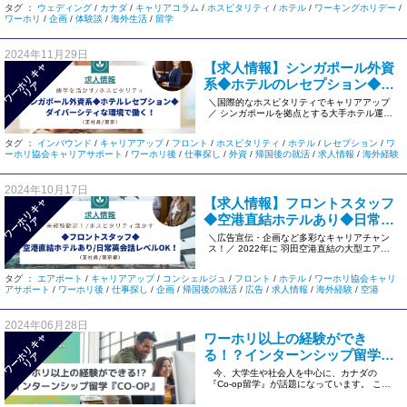
タグ ：
ウェディング
/
カナダ
/
キャリアコラム
/
ホスピタリティ
/
ホテル
/
ワーキングホリデー
/
ワーホリ
/
企画
/
体験談
/
海外生活
/
留学
2024年11月29日
【求人情報】シンガポール外資
ワ
ー
リ
キ
ャ
リ
系◆ホテルのレセプション◆ダ
ホ
ア
バーシティな環境で働く！＜東
＼国際的なホスピタリティでキャリアアップ
／ シンガポールを拠点とする大手ホテル運営
京/正社員＞#971
会社。 個性豊かなブランドを […]
タグ ：
インバウンド
/
キャリアアップ
/
フロント
/
ホスピタリティ
/
ホテル
/
レセプション
/
ワ
ーホリ協会キャリアサポート
/
ワーホリ後
/
仕事探し
/
外資
/
帰国後の就活
/
求人情報
/
海外経験
2024年10月17日
【求人情報】フロントスタッフ
ワ
ー
リ
キ
ャ
リ
◆空港直結ホテルあり◆日常英
ホ
ア
話レベルOK！＜東京/正社員＞
＼広告宣伝・企画など多彩なキャリアチャン
ス！／ 2022年に 羽田空港直結の大型エアポ
#934
ートホテルも開業☆彡 英 […]
タグ ：
エアポート
/
キャリアアップ
/
コンシェルジュ
/
フロント
/
ホテル
/
ワーホリ協会キャリ
アサポート
/
ワーホリ後
/
仕事探し
/
企画
/
帰国後の就活
/
広告
/
求人情報
/
海外経験
/
空港
2024年06月28日
ワーホリ以上の経験ができ
ワ
ー
リ
キ
ャ
リ
る！？インターンシップ留学
ホ
ア
『Co-op』
今、大学生や社会人を中心に、カナダの
『Co-op留学』が話題になっています。 この
プログラムは、 […]