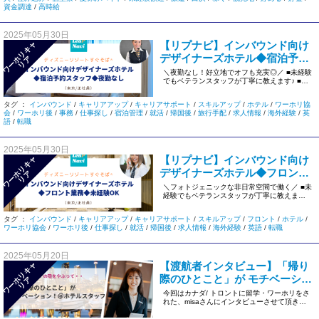
資金調達
/
高時給
2025年05月30日
【リプナビ】インバウンド向け
ワ
ー
リ
キ
ャ
リ
デザイナーズホテル◆宿泊予約
ホ
ア
スタッフ◆夜勤なし＜東京/正社
＼夜勤なし！好立地でオフも充実◎／ ■未経験
でもベテランスタッフが丁寧に教えます♪ ■東
員＞284
京ディズニーリゾート入 […]
タグ ：
インバウンド
/
キャリアアップ
/
キャリアサポート
/
スキルアップ
/
ホテル
/
ワーホリ協
会
/
ワーホリ後
/
事務
/
仕事探し
/
宿泊管理
/
就活
/
帰国後
/
旅行手配
/
求人情報
/
海外経験
/
英
語
/
転職
2025年05月30日
【リプナビ】インバウンド向け
ワ
ー
リ
キ
ャ
リ
デザイナーズホテル◆フロント
ホ
ア
業務◆未経験OK＜東京/正社員＞
＼フォトジェニックな非日常空間で働く／ ■未
経験でもベテランスタッフが丁寧に教えます♪
284
■東京ディズニーリゾー […]
タグ ：
インバウンド
/
キャリアアップ
/
キャリアサポート
/
スキルアップ
/
フロント
/
ホテル
/
ワーホリ協会
/
ワーホリ後
/
仕事探し
/
就活
/
帰国後
/
求人情報
/
海外経験
/
英語
/
転職
2025年05月20日
【渡航者インタビュー】「帰り
ワ
ー
リ
キ
ャ
リ
際のひとこと」が モチベーショ
ホ
ア
ン！＠ホテルスタッフ
今回はカナダ/ トロントに留学・ワーホリをさ
れた、misaさんにインタビューさせて頂きま
した(*^-^*) ・ […]