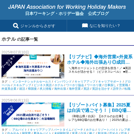
日本ワーキング・ホリデー協会 公式ブログ
なにを知りたい？
ジャンルからさがす
ホテル
の記事一覧
2025年07月10日
【リプナビ】◆海外営業×外資系
ワ
ー
リ
キ
ャ
リ
ホテル◆海外出張あり◎成田で
ホ
ア
グローバルキャリア＜千葉／正
＼海外エージェントとの交渉を担当！／ ■英語
スキルが活かせる！（ビジネスレベル） ■世界
社員＞1260
中のエージェントとやり […]
タグ ：
インターナショナルセールス
/
インバウンド
/
キャリアアップ
/
キャリアサポート
/
グロ
ーバル
/
スキルアップ
/
ビジネス英語
/
ホテル
/
ワーホリ協会
/
ワーホリ後
/
仕事探し
/
営業職
/
外資系企業
/
就活
/
帰国後
/
求人情報
/
海外出張
/
海外営業
/
英語
/
英語を活かす
/
語学力
/
転職
2025年06月13日
【リゾートバイト募集】2025夏
ワーホリ
は白浜で過ごそう！｜BBQ場の
情報局
お仕事あり◇大浴場無料【和歌
《和歌山県 / 白浜》 【ホテルのお仕事】 ｜
レアなBBQ場のお仕事あり！ ｜2025の夏は白
山・白浜】
浜 […]
タグ ：
アルバイト
/
キャリアアップ
/
パートタイム
/
ビーチ
/
ホテル
/
リゾートバイト
/
レア求
人
/
住み込み
/
個室寮
/
夏休みバイト
/
未経験歓迎
/
派遣
/
白浜
/
稼ぐ
/
観光地
/
貯める
/
貯金
/