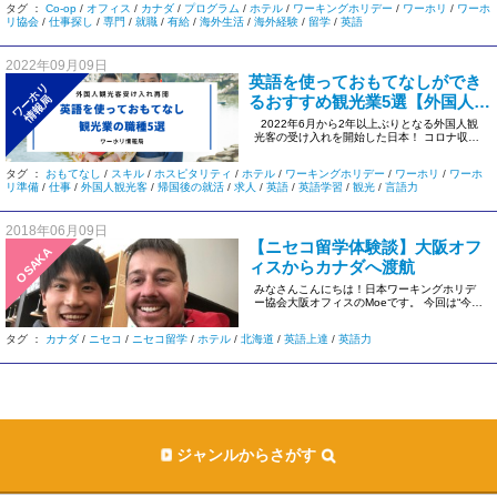
タグ ：
Co-op
/
オフィス
/
カナダ
/
プログラム
/
ホテル
/
ワーキングホリデー
/
ワーホリ
/
ワーホ
リ協会
/
仕事探し
/
専門
/
就職
/
有給
/
海外生活
/
海外経験
/
留学
/
英語
2022年09月09日
英語を使っておもてなしができ
ワーホリ
るおすすめ観光業5選【外国人観
情報局
光客受け入れ再開！】
2022年6月から2年以上ぶりとなる外国人観
光客の受け入れを開始した日本！ コロナ収束
後に訪れた […]
タグ ：
おもてなし
/
スキル
/
ホスピタリティ
/
ホテル
/
ワーキングホリデー
/
ワーホリ
/
ワーホ
リ準備
/
仕事
/
外国人観光客
/
帰国後の就活
/
求人
/
英語
/
英語学習
/
観光
/
言語力
2018年06月09日
【ニセコ留学体験談】大阪オフ
OSAKA
ィスからカナダへ渡航
みなさんこんにちは！日本ワーキングホリデ
ー協会大阪オフィスのMoeです。 今回は“今話
題”のニセコ留学について […]
タグ ：
カナダ
/
ニセコ
/
ニセコ留学
/
ホテル
/
北海道
/
英語上達
/
英語力
ジャンルからさがす