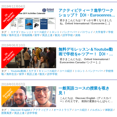
2019年12月04日
アクティビティー？進学ワーク
r
ショップ？【OI・Eurocenres
I
V
a
n
c
o
u
v
e
・
T
o
r
o
n
t
O
o
バンクーバー】は英語学習＋αも
皆さまこんにちは！すっかり寒くなりました
ね。Oxford International / Eurocentre […]
大人気の語学学校です＾＾
タグ ：
カナダ
/
カレッジ
/
コース紹介
/
トロント
/
バンクーバー
/
パスウェイ
/
大学進学
/
学校
情報
/
海外生活
/
現地就職
/
留学
/
英語上達
/
観光
/
語学学校
/
資格
2019年06月10日
無料デモレッスン＆Youtube動
r
画で学校をe-ツアー！【OI・
I
V
a
n
c
o
u
v
e
・
T
o
r
o
n
t
O
o
Eurocenres バンクーバー】
皆さまこんにちは。 Oxford International /
Eurocentres Canadaバンクー […]
タグ ：
Youtube動画
/
カナダ
/
キャンパス紹介
/
コース紹介
/
トロント
/
バンクーバー
/
学校情
報
/
海外生活
/
留学
/
英語上達
/
観光
/
語学学校
2018年03月07日
一般英語コースの授業を覗き
D
i
s
c
v
e
r
E
n
g
l
i
s
o
h
見！
こんにちは、Discover English（ディスカバ
ー）のモエです。 前回の更新からしばらく日
がたってしま […]
タグ ：
Discover English
/
アクティビティ
/
オーストラリア
/
コース紹介
/
メルボルン
/
体験談
/
授業風景
/
英語上達
/
語学学校