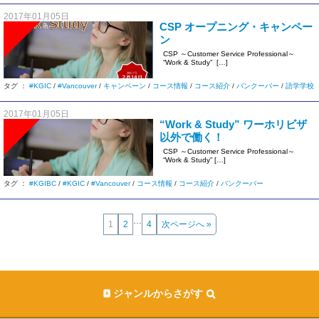
2017年01月05日
CSP オープニング・キャンペー
ン
CSP ～Customer Service Professional～
“Work & Study” […]
タグ ：
#KGIC
/
#Vancouver
/
キャンペーン
/
コース情報
/
コース紹介
/
バンクーバー
/
語学学校
2017年01月05日
“Work & Study” ワーホリビザ
以外で働く！
CSP ～Customer Service Professional～
“Work & Study” […]
タグ ：
#KGIBC
/
#KGIC
/
#Vancouver
/
コース情報
/
コース紹介
/
バンクーバー
…
1
2
4
次ページへ »
ジャンルからさがす