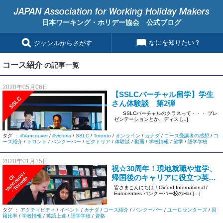
日本ワーキング・ホリデー協会 公式ブログ
なにを知りたい？
ジャンルからさがす
コース紹介
の記事一覧
2020年05月06日
【SSLCバーチャル留学】学生
SSLC
さん体験談 第2弾
SSLCバーチャルのクラスって・・・ プレ
ゼンテーションとか、ディス […]
タグ ：
#Vancouver
/
#victoria
/
SSLC
/
Toronto
/
オンライン
/
カナダ
/
コース受講者の感想
/
コ
ース紹介
/
トロント
/
バンクーバー
/
ビクトリア
/
体験談
/
動画
/
学校情報
/
留学
/
語学学校
2020年01月15日
祝☆30周年！現地就職や進学、
r
帰国後のキャリアに役立つ英語
I
V
a
n
c
o
u
v
e
・
T
o
r
o
n
t
O
o
力をUP！【OI Eurocentresバン
皆さまこんにちは！Oxford International /
Eurocentres バンクーバー校のHar […]
クーバー】
タグ ：
アクティビティ
/
イベント
/
カナダ
/
コース紹介
/
バンクーバー
/
ユーロセンターズ
/
国
籍比率
/
学校情報
/
英語上達
/
語学学校
/
資格