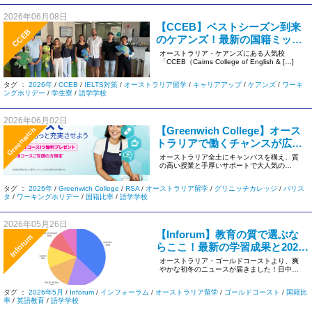
2026年06月08日
【CCEB】ベストシーズン到来
CCEB
のケアンズ！最新の国籍ミック
ス・学生寮空き状況＆人気コー
オーストラリア・ケアンズにある人気校
「CCEB（Cairns College of English & […]
ス日程をまとめてお届け
タグ ：
2026年
/
CCEB
/
IELTS対策
/
オーストラリア留学
/
キャリアアップ
/
ケアンズ
/
ワーキ
ングホリデー
/
学生寮
/
語学学校
2026年06月02日
【Greenwich College】オース
Greenwich
トラリアで働くチャンスが広が
る！無料ワークショップ特典＆
オーストラリア全土にキャンパスを構え、質
の高い授業と手厚いサポートで大人気の
2026年4月最新の多国籍データ
Greenwich College […]
を一挙公開！
タグ ：
2026年
/
Greenwich College
/
RSA
/
オーストラリア留学
/
グリニッチカレッジ
/
バリス
タ
/
ワーキングホリデー
/
国籍比率
/
語学学校
2026年05月26日
【Inforum】教育の質で選ぶな
Inforum
らここ！最新の学習成果と2026
年5月の国籍比率
オーストラリア・ゴールドコーストより、爽
やかな初冬のニュースが届きました！日中は
まだサーフィンが楽しめるほど暖 […]
タグ ：
2026年5月
/
Inforum
/
インフォーラム
/
オーストラリア留学
/
ゴールドコースト
/
国籍比
率
/
英語教育
/
語学学校