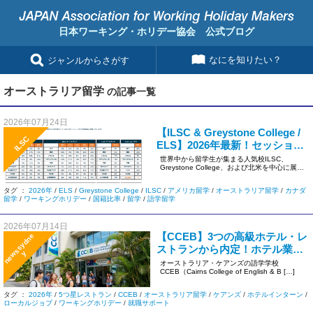
日本ワーキング・ホリデー協会 公式ブログ
なにを知りたい？
ジャンルからさがす
オーストラリア留学
の記事一覧
2026年07月24日
【ILSC & Greystone College /
ILSC
ELS】2026年最新！セッション8
の国籍比率データを公開
世界中から留学生が集まる人気校ILSC、
Greystone College、および北米を中心に展開
するELSよ […]
タグ ：
2026年
/
ELS
/
Greystone College
/
ILSC
/
アメリカ留学
/
オーストラリア留学
/
カナダ
留学
/
ワーキングホリデー
/
国籍比率
/
留学
/
語学留学
2026年07月14日
【CCEB】3つの高級ホテル・レ
n
e
s
s
y
d
n
e
ストランから内定！ホテル業界
w
y
に強いワーキングホリデープロ
オーストラリア・ケアンズの語学学校
CCEB（Cairns College of English & B […]
グラムで夢を掴む
タグ ：
2026年
/
5つ星レストラン
/
CCEB
/
オーストラリア留学
/
ケアンズ
/
ホテルインターン
/
ローカルジョブ
/
ワーキングホリデー
/
就職サポート