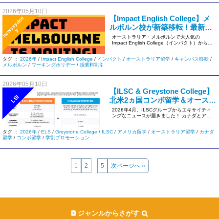
2026年05月10日
【Impact English College】メ
n
e
s
s
y
d
n
e
ルボルン校が新築移転！最新動
w
y
画と「授業料無料」の記念特典
オーストラリア・メルボルンで大人気の
Impact English College（インパクト）から、
をチェック
2026年 […]
タグ ：
2026年
/
Impact English College
/
インパクト
/
オーストラリア留学
/
キャンパス移転
/
メルボルン
/
ワーキングホリデー
/
授業料割引
2026年05月10日
【ILSC & Greystone College】
LSI
北米2ヵ国コンボ留学＆オースト
ラリア最新運用アップデート
2026年4月、ILSCグループからエキサイティ
ングなニュースが届きました！ カナダとアメ
リカを一度に体験でき […]
タグ ：
2026年
/
ELS
/
Greystone College
/
ILSC
/
アメリカ留学
/
オーストラリア留学
/
カナダ
留学
/
コンボ留学
/
学割プロモーション
…
1
2
5
次ページへ »
ジャンルからさがす