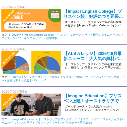
2026年07月04日
【Impact English College】ブ
AUS NEWS
リスベン校：好評につき延長決
定！全コース「午前中授業」継
オーストラリア・ブリスベンで質の高い授業
を提供するImpact English College（インパク
続のお知らせ
ト）よ […]
タグ ：
2026年
/
Impact English College
/
インパクト
/
オーストラリア留学
/
タイムテーブル
/
ブリスベン
/
ワーキングホリデー
/
語学学校
2026年07月04日
【ALSカレッジ】2026年6月最
IH Brisbane
新ニュース！大人気の無料バス
旅行から進学パスウェイの最新
オーストラリア・ブリスベンの中心部に位置
し、素晴らしい国籍ミックスと手厚いサポー
アップデートまで
トで高い評価を得ている人気校「 […]
タグ ：
2026年
/
ALS
/
オーストラリア留学
/
ケンブリッジ検定
/
ブリスベン
/
ワーキングホリデ
ー
/
国籍比率
/
大学進学パスウェイ
2026年07月04日
【Imagine Education】ブリス
AUS NEWS
ベン上陸！オーストラリアで夢
のカフェ店員に！実践型ジョブ
ゴールドコーストで大人気のImagine
Education（イマジン・エデュケーション）の
トレーニング（カフェ版）がパ
「ジョブトレーニン […]
ワーアップ！
タグ ：
ImagineEducation
/
オーストラリア留学
/
カフェバイト
/
ゴールドコースト
/
ジョブトレ
ーニング
/
バリスタ留学
/
ブリスベン
/
ワーキングホリデー
/
留学2026