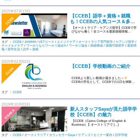
2025年07月13日
【CCEB】語学＋資格＋就職
CCEB
も！CCEBの人気コース＆多国
籍クラスまとめ ※2025年7月ニ
【オーストラリア・ケアンズ留学】CCEBで学
びながら働く！全コース＆最新国籍情報
ュースレターより
（2025年ターム3） CCE […]
タグ ：
CCEB
/
JAWHM
/
VETコース
/
エイジドケア
/
オーストラリア専門留学
/
ケアンズ留学
/
チャイルドケア
/
ワーホリならワーホリ協会®
/
ワーホリ協会
/
国籍構成
/
就職可能留学
/
最新情
報
/
留学生活
/
語学＋資格
2025年02月02日
【CCEB】学校動画のご紹介
CCEB
CCEBより新しい動画が届きました～
CCEBの学生として、CCEBでの1日を体験し
てみませんか？ 学生寮を […]
タグ ：
CCEB
2019年10月03日
新人スタッフSayaが見た語学学
OSAKA
校【CCEB】の魅力
【CCEB（Cairns College of English &
Business）】オーストリアで […]
タグ ：
CCEB
/
オーストラリア
/
カウンセラーSaya
/
ケアンズ
/
セミナー案内
/
語学学校