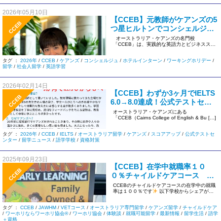
2026年05月10日
【CCEB】元教師がケアンズの5
CCEB
つ星ヒルトンでコンシェルジュ
に！ワーホリ成功の秘訣とは？
オーストラリア・ケアンズの名門校
「CCEB」は、実践的な英語力とビジネススキ
ルが身につくことで定 […]
タグ ：
2026年
/
CCEB
/
ケアンズ
/
コンシェルジュ
/
ホテルインターン
/
ワーキングホリデー
/
留学
/
社会人留学
/
英語学習
2026年02月14日
【CCEB】わずか3ヶ月でIELTS
CCEB
6.0→8.0達成！公式テストセン
ターで叶える驚異のスコアアッ
オーストラリア・ケアンズにある
「CCEB（Cairns College of English & Bu […]
プ
タグ ：
2026年
/
CCEB
/
IELTS
/
オーストラリア留学
/
ケアンズ
/
スコアアップ
/
公式テストセ
ンター
/
留学ニュース
/
語学学校
/
資格対策
2025年09月23日
【CCEB】在学中就職率１０
CCEB
０％チャイルドケアコース あ
すかさん編
CCEBのチャイルドケアコースの在学中の就職
率は１００％です
以下学校からシェアがあ
りましたので、是非ご覧く […]
タグ ：
CCEB
/
JAWHM
/
VETコース
/
オーストラリア専門留学
/
ケアンズ留学
/
チャイルドケア
/
ワーホリならワーホリ協会®
/
ワーホリ協会
/
体験談
/
就職可能留学
/
最新情報
/
留学生活
/
語学
＋資格