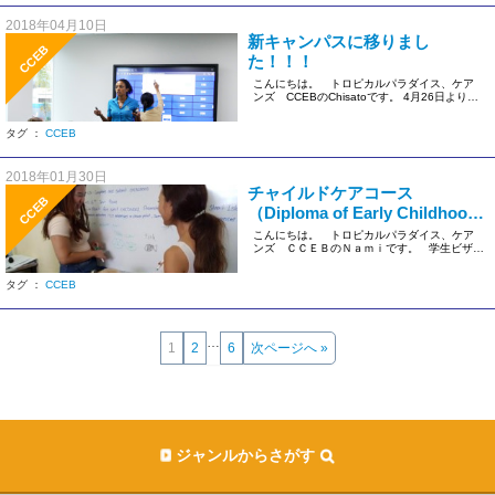
2018年04月10日
新キャンパスに移りまし
CCEB
た！！！
こんにちは。 トロピカルパラダイス、ケア
ンズ CCEBのChisatoです。 4月26日より学
校は新しいキャン […]
タグ ：
CCEB
2018年01月30日
チャイルドケアコース
CCEB
（Diploma of Early Childhood
Educaiton &Care)
こんにちは。 トロピカルパラダイス、ケア
ンズ ＣＣＥＢのＮａｍｉです。 学生ビザで
勉強もしたい。 […]
タグ ：
CCEB
…
1
2
6
次ページへ »
ジャンルからさがす