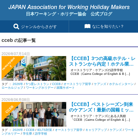
日本ワーキング・ホリデー協会 公式ブログ
なにを知りたい？
ジャンルからさがす
cceb
の記事一覧
2026年07月14日
【CCEB】3つの高級ホテル・レ
n
e
s
s
y
d
n
e
ストランから内定！ホテル業界
w
y
に強いワーキングホリデープロ
オーストラリア・ケアンズの語学学校
CCEB（Cairns College of English & B […]
グラムで夢を掴む
タグ ：
2026年
/
5つ星レストラン
/
CCEB
/
オーストラリア留学
/
ケアンズ
/
ホテルインターン
/
ローカルジョブ
/
ワーキングホリデー
/
就職サポート
2026年06月08日
【CCEB】ベストシーズン到来
CCEB
のケアンズ！最新の国籍ミック
ス・学生寮空き状況＆人気コー
オーストラリア・ケアンズにある人気校
「CCEB（Cairns College of English & […]
ス日程をまとめてお届け
タグ ：
2026年
/
CCEB
/
IELTS対策
/
オーストラリア留学
/
キャリアアップ
/
ケアンズ
/
ワーキ
ングホリデー
/
学生寮
/
語学学校