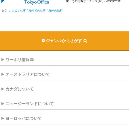
化、その定番が「チップ(Tip)」の文化です。
[…]
タグ ：
お金
/
仕事
/
海外での仕事
/
海外の給料
ジャンルからさがす
ワーホリ情報局
オーストラリアについて
カナダについて
ニュージーランドについて
ヨーロッパについて