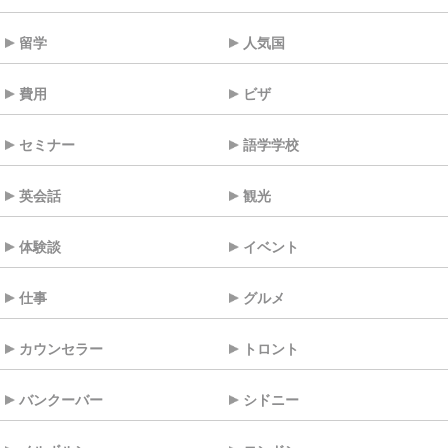
留学
人気国
費用
ビザ
セミナー
語学学校
英会話
観光
体験談
イベント
仕事
グルメ
カウンセラー
トロント
バンクーバー
シドニー