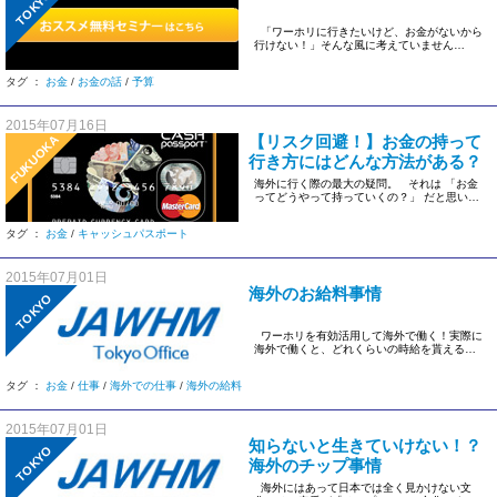
TOKYO
「ワーホリに行きたいけど、お金がないから
行けない！」そんな風に考えていません
か？？ […]
タグ ：
お金
/
お金の話
/
予算
2015年07月16日
【リスク回避！】お金の持って
FUKUOKA
行き方にはどんな方法がある？
海外に行く際の最大の疑問。 それは 「お金
ってどうやって持っていくの？」 だと思いま
す。 毎月平 […]
タグ ：
お金
/
キャッシュパスポート
2015年07月01日
海外のお給料事情
TOKYO
ワーホリを有効活用して海外で働く！実際に
海外で働くと、どれくらいの時給を貰えるの
でしょうか？ & […]
タグ ：
お金
/
仕事
/
海外での仕事
/
海外の給料
2015年07月01日
知らないと生きていけない！？
TOKYO
海外のチップ事情
海外にはあって日本では全く見かけない文