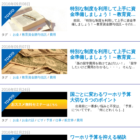
2016年09月08日
特別な制度を利用して上手に資
TOKYO
金準備しましょう！～教育資金
贈与信託～その2
前回、『特別な制度を利用して上手に資金準
備しましょう！～教育資金贈与信託～その1』
では、 下記の […]
タグ ：
お金
/
教育資金贈与信託
/
費用
2016年09月07日
特別な制度を利用して上手に資
TOKYO
金準備しましょう！～教育資金
贈与信託～その１
「孫の留学費用を助けてあげたい！」 「留学
したいけど費用がかかるし・・・」 そんなお
じい様・おば […]
タグ ：
お金
/
教育資金贈与信託
/
費用
2016年02月24日
国ごとに変わるワーホリ予算
TOKYO
大切な５つのポイント
出発前に一番多い悩みと不安は、「予算」
についてです。 「何にどれくら […]
タグ ：
お金
/
お金の話
/
ビザ
/
予算
/
仕事
/
航空券
/
費用
2016年02月23日
ワーホリ予算を抑える秘訣