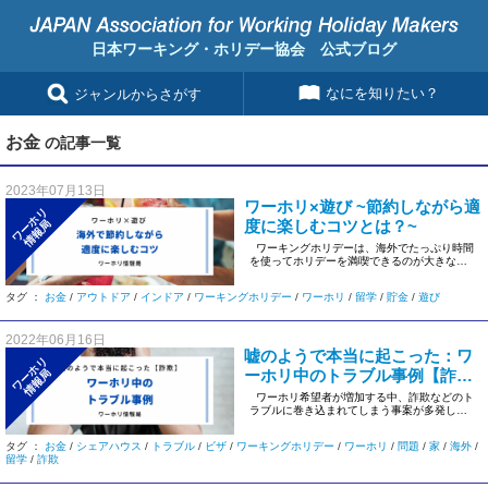
日本ワーキング・ホリデー協会 公式ブログ
なにを知りたい？
ジャンルからさがす
お金
の記事一覧
2023年07月13日
ワーホリ×遊び ~節約しながら適
ワーホリ
度に楽しむコツとは？~
情報局
ワーキングホリデーは、海外でたっぷり時間
を使ってホリデーを満喫できるのが大きな魅
力！でも、ワーホ […]
タグ ：
お金
/
アウトドア
/
インドア
/
ワーキングホリデー
/
ワーホリ
/
留学
/
貯金
/
遊び
2022年06月16日
嘘のようで本当に起こった：ワ
ワーホリ
ーホリ中のトラブル事例【詐欺
情報局
被害】
ワーホリ希望者が増加する中、詐欺などのト
ラブルに巻き込まれてしまう事案が多発して
います。今回は実 […]
タグ ：
お金
/
シェアハウス
/
トラブル
/
ビザ
/
ワーキングホリデー
/
ワーホリ
/
問題
/
家
/
海外
/
留学
/
詐欺