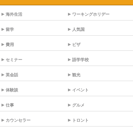
海外生活
ワーキングホリデー
留学
人気国
費用
ビザ
セミナー
語学学校
英会話
観光
体験談
イベント
仕事
グルメ
カウンセラー
トロント