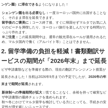
ンゲン圏）に滞在できる
ようになりました！
シェンゲン圏を出る必要なし：
一度ヨーロッパ国外に出国することな
く、そのまま滞在を延長できます。
留学後のご褒美に：
コース終了後、すぐに帰国せずマルタでお気に入
りのビーチを満喫したり、ヨーロッパ旅行を楽しんだりする時間がた
っぷり作れます。
※ご注意：
この延長期間中は、通常の観光滞在ルールが適用されるた
め、マルタ国内で働く（アルバイト等）ことはできません。
2. 留学準備の負担を軽減！書類翻訳サ
ービスの期間が「2026年末」まで延長
ビザ申請書類などを準備する際の、現在の翻訳アレンジメント措置が
延長されました！当初は2026年9月までの予定でしたが、
2026年の年
末まで期間が延長
されます。
新体制への準備期間が拡大：
慌てることなく、余裕を持って確実なビ
ザ申請書類の最終チェックを進められます。
秋〜冬にかけてマルタ留学を検討している方にとっても、手続きの安
定性が増す嬉しいニュースです。