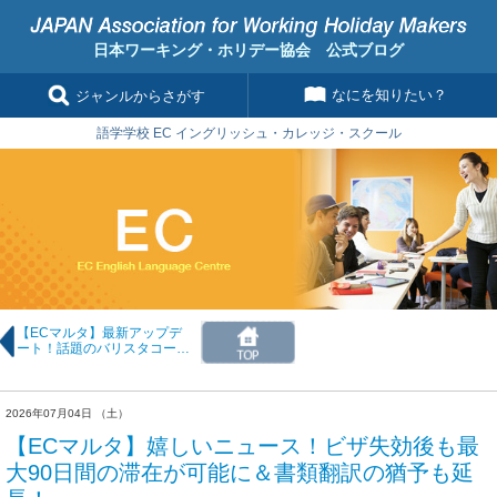
日本ワーキング・ホリデー協会 公式ブログ
なにを知りたい？
ジャンルからさがす
語学学校 EC イングリッシュ・カレッジ・スクール
【ECマルタ】最新アップデ
ート！話題のバリスタコース
誕生＆MyECが「お申込後す
ぐ」利用可能に！
2026年07月04日 （土）
【ECマルタ】嬉しいニュース！ビザ失効後も最
大90日間の滞在が可能に＆書類翻訳の猶予も延