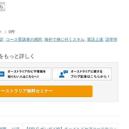
ら
 ： 0件
定
,
コース受講者の感想
,
海外で身に付くスキル
,
英語上達
,
語学学
をもっと詳しく
オーストラリア無料セミナー