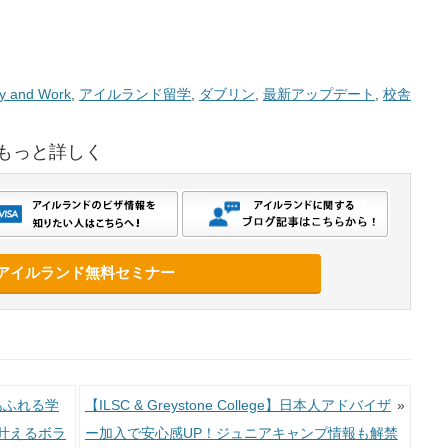
y and Work
,
アイルランド留学
,
ダブリン
,
最新アップデート
,
校舎
もっと詳しく
アイルランド無料セミナー
あふれる学
【ILSC & Greystone College】日本人アドバイザ
»
叶えるボラ
ー加入で安心感UP！ジュニアキャンプ情報も解禁