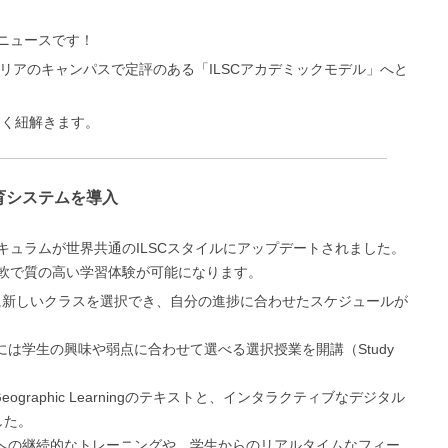
ニュースです！
ラリアのキャンパスで定評のある「ILSCアカデミックモデル」へと
詳しく紐解きます。
教育システムを導入
リキュラムが世界共通のILSCスタイルにアップデートされました。
軟で質の高い学習体験が可能になります。
に新しいクラスを選択でき、自分の進捗に合わせたスケジュールが
には学生の興味や弱点に合わせて選べる選択授業を開講（Study
。
al Geographic Learningのテキストと、インタラクティブなデジタル
した。
への継続的なトレーニングや、学生からのリアルタイムなフィー