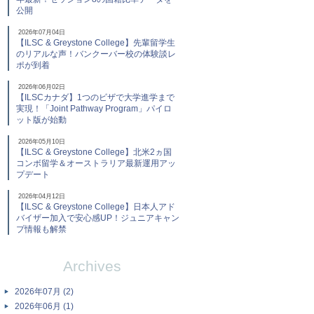
公開
2026年07月04日
【ILSC & Greystone College】先輩留学生
のリアルな声！バンクーバー校の体験談レ
ポが到着
2026年06月02日
【ILSCカナダ】1つのビザで大学進学まで
実現！「Joint Pathway Program」パイロ
ット版が始動
2026年05月10日
【ILSC & Greystone College】北米2ヵ国
コンボ留学＆オーストラリア最新運用アッ
プデート
2026年04月12日
【ILSC & Greystone College】日本人アド
バイザー加入で安心感UP！ジュニアキャン
プ情報も解禁
Archives
2026年07月 (2)
2026年06月 (1)