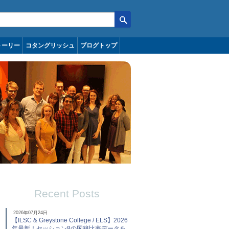
トーリー
コタングリッシュ
ブログトップ
Recent Posts
2026年07月24日
【ILSC & Greystone College / ELS】2026
年最新！セッション8の国籍比率データを