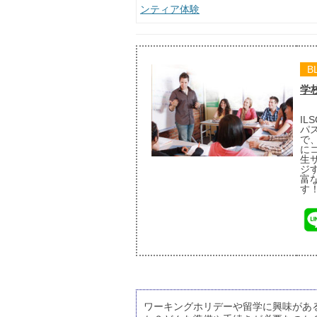
ンティア体験
B
学
I
パ
で
に
生
ジ
富
す
ワーキングホリデーや留学に興味があ