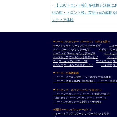
投稿ナビゲーション
«
【ILSCトロント校】多様性と活気に
びの街・トロント校。英語＋αの成長を
ンティア体験
▼ワーキングホリデー（ワーホリ）で行ける国々
オーストラリア
ワーキングホリデービザ
ニュー
ドイツ
ワーキングホリデービザ
イギリス
ワー
ポーランド
ワーキングホリデービザ
ポルトガル
オーストリア
ワーキングホリデービザ
ハンガリ
チリ
ワーキングホリデービザ
アイスランド
ワ
オランダ
ワーキングホリデービザ
イタリア
ワ
▼ワーホリの基礎知識
・ワーホリにかかる費用
・ワーホリでできる仕事
・ワーホリ準備 STEP1（無料相談）
・ワーホリ準備 
▼ワーキング・ホリデーについて知りたい
・ワーキングホリデー（ワーホリ）制度について
・はじめてのワーキングホリデー（ワーホリ）
・ワーキングホリデー協定国（ビザ情報）
▼国別ワーキングホリデーガイド
・オーストラリアのワーホリ (ワーキングホリデ