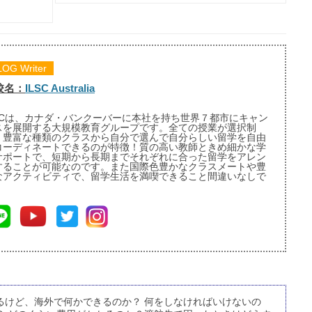
LOG Writer
校名：
ILSC Australia
LSCは、カナダ・バンクーバーに本社を持ち世界７都市にキャン
スを展開する大規模教育グループです。全ての授業が選択制
、豊富な種類のクラスから自分で選んで自分らしい留学を自由
コーディネートできるのが特徴！質の高い教師ときめ細かな学
サポートで、短期から長期までそれぞれに合った留学をアレン
することが可能なのです。また国際色豊かなクラスメートや豊
なアクティビティで、留学生活を満喫できること間違いなしで
！
るけど、海外で何かできるのか？ 何をしなければいけないの