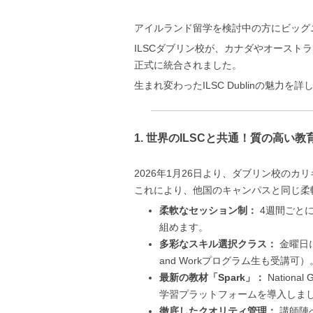
アイルランド留学を検討中の方にビッグ
ILSCダブリン校が、カナダやオースト
正式に統合されました。
生まれ変わったILSC Dublinの魅力を
1. 世界のILSCと共通！質の高い
2026年1月26日より、ダブリン校のカ
これにより、他国のキャンパスと同じ柔
柔軟なセッション制：
4週間ごと
組めます。
多彩なスキル選択クラス：
金曜日
and Workプログラム生も受講可）
最新の教材「Spark」：
Nation
学習プラットフォームを導入しま
徹底したクオリティ管理：
講師陣