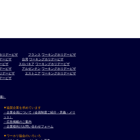
ホリデービザ
フランス
ワーキングホリデービザ
デービザ
台湾
ワーキングホリデービザ
ービザ
スロバキア
ワーキングホリデービザ
デービザ
アルゼンチン
ワーキングホリデービザ
リデービザ
エストニア
ワーキングホリデービザ
デービザ
準備）
▼協賛企業を求めています
・企業会員について（会員制度ご紹介・意義・メリ
ット）
・広告掲載のご案内
・企業様向けお問い合わせフォーム
▼ワーホリ協会のいろいろ