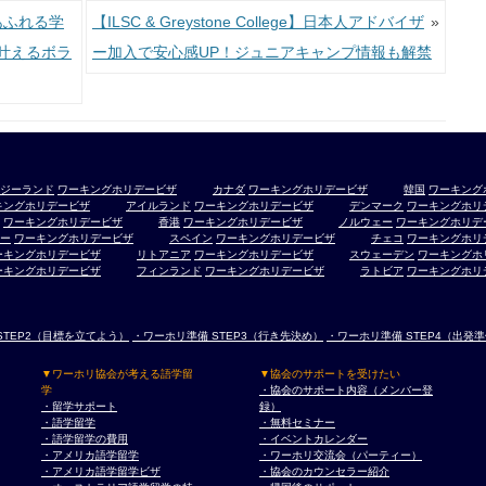
あふれる学
【ILSC & Greystone College】日本人アドバイザ
»
叶えるボラ
ー加入で安心感UP！ジュニアキャンプ情報も解禁
ジーランド
ワーキングホリデービザ
カナダ
ワーキングホリデービザ
韓国
ワーキング
キングホリデービザ
アイルランド
ワーキングホリデービザ
デンマーク
ワーキングホリ
ワーキングホリデービザ
香港
ワーキングホリデービザ
ノルウェー
ワーキングホリデ
ー
ワーキングホリデービザ
スペイン
ワーキングホリデービザ
チェコ
ワーキングホリ
ーキングホリデービザ
リトアニア
ワーキングホリデービザ
スウェーデン
ワーキングホ
ーキングホリデービザ
フィンランド
ワーキングホリデービザ
ラトビア
ワーキングホリ
STEP2（目標を立てよう）
・ワーホリ準備 STEP3（行き先決め）
・ワーホリ準備 STEP4（出発
▼ワーホリ協会が考える語学留
▼協会のサポートを受けたい
学
・協会のサポート内容（メンバー登
・留学サポート
録）
・語学留学
・無料セミナー
・語学留学の費用
・イベントカレンダー
・アメリカ語学留学
・ワーホリ交流会（パーティー）
・アメリカ語学留学ビザ
・協会のカウンセラー紹介