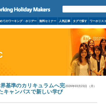
コンテンツへ移動
めてのワーキング・ホリデー
無料セミナー
人気記事
タグで探す
ワーホリス
C
いに世界基準のカリキュラムへ完
2026年03月23日 （月）
たキャンパスで新しい学び