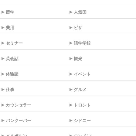
留学
人気国
費用
ビザ
セミナー
語学学校
英会話
観光
体験談
イベント
仕事
グルメ
カウンセラー
トロント
バンクーバー
シドニー