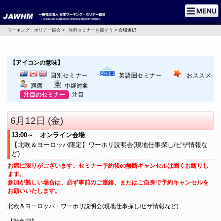
ワーキング・ホリデー協会
>
無料セミナーを探そう
> 会場選択
【アイコンの意味】
国別セミナー
英語圏セミナー
おススメ
満席
中継対象
注目のセミナー
注目
6月12日 (金)
13:00～ オンライン会場
【北欧＆ヨーロッパ限定】ワーホリ説明会(現地仕事探し/ビザ情報な
ど)
お席に限りがございます。セミナー予約後の無断キャンセルは固くお断りし
ます。
参加が難しい場合は、必ず事前のご連絡、またはご自身で予約キャンセルを
お願いいたします。
北欧＆ヨーロッパ・ワーホリ説明会(現地仕事探し/ビザ情報など)