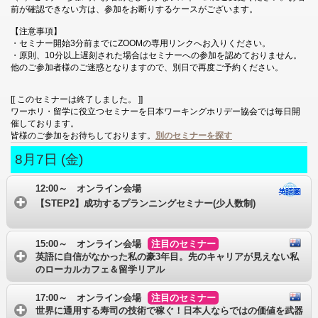
前が確認できない方は、参加をお断りするケースがございます。
【注意事項】
・セミナー開始3分前までにZOOMの専用リンクへお入りください。
・原則、10分以上遅刻された場合はセミナーへの参加を認めておりません。
他のご参加者様のご迷惑となりますので、別日で再度ご予約ください。
[[ このセミナーは終了しました。 ]]
ワーホリ・留学に役立つセミナーを日本ワーキングホリデー協会では毎日開
催しております。
皆様のご参加をお待ちしております。
別のセミナーを探す
8月7日 (金)
12:00～ オンライン会場
【STEP2】成功するプランニングセミナー(少人数制)
15:00～ オンライン会場
注目のセミナー
英語に自信がなかった私の豪3年目。先のキャリアが見えない私
のローカルカフェ＆留学リアル
17:00～ オンライン会場
注目のセミナー
世界に通用する寿司の技術で稼ぐ！日本人ならではの価値を武器