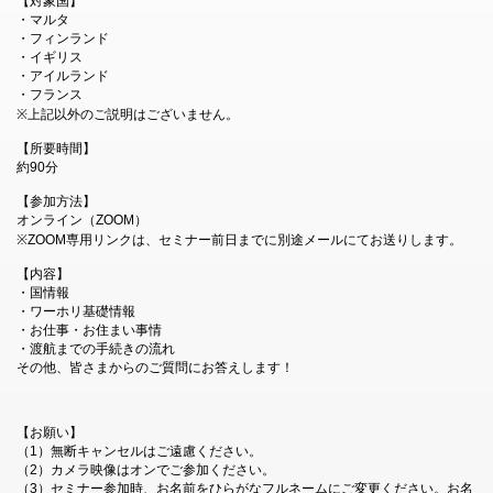
【対象国】
・マルタ
・フィンランド
・イギリス
・アイルランド
・フランス
※上記以外のご説明はございません。
【所要時間】
約90分
【参加方法】
オンライン（ZOOM）
※ZOOM専用リンクは、セミナー前日までに別途メールにてお送りします。
【内容】
・国情報
・ワーホリ基礎情報
・お仕事・お住まい事情
・渡航までの手続きの流れ
その他、皆さまからのご質問にお答えします！
【お願い】
（1）無断キャンセルはご遠慮ください。
（2）カメラ映像はオンでご参加ください。
（3）セミナー参加時、お名前をひらがなフルネームにご変更ください。お名