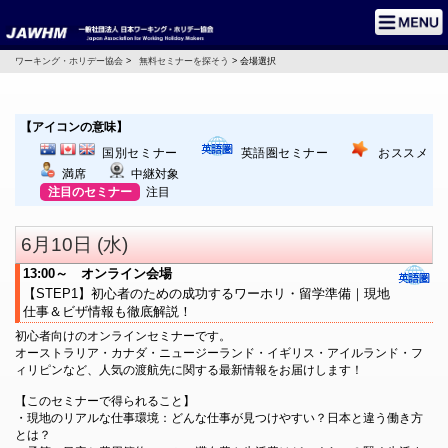
ワーキング・ホリデー協会
>
無料セミナーを探そう
> 会場選択
【アイコンの意味】
国別セミナー
英語圏セミナー
おススメ
満席
中継対象
注目のセミナー
注目
6月10日 (水)
13:00～ オンライン会場
【STEP1】初心者のための成功するワーホリ・留学準備｜現地
仕事＆ビザ情報も徹底解説！
初心者向けのオンラインセミナーです。
オーストラリア・カナダ・ニュージーランド・イギリス・アイルランド・フ
ィリピンなど、人気の渡航先に関する最新情報をお届けします！
【このセミナーで得られること】
・現地のリアルな仕事環境：どんな仕事が見つけやすい？日本と違う働き方
とは？