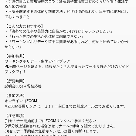
・予算の目安と費用節約のコツ：滞在費や生活費はどのくらい？賢く生活す
るための秘訣
・不安を解消する具体的な準備方法：ビザ取得の流れや、出発前に絶対にし
ておくべきこと
【こんな方におすすめ】
・「海外での仕事や英語力に自信がないけれどチャレンジしたい」
・「行った先での生活が具体的に想像できない」
・「ワーキングホリデーや留学に興味があるけれど、何から始めていいか分
からない」
【参加特典】
ワーキングホリデー・留学ガイドブック
PDF80ページを越える、情報がたくさん詰まったワーホリ協会だけのガイド
ブックです！
【所要時間】
説明会60分＋質疑応答
【参加方法】
オンライン（ZOOM）
※ZOOM専用リンクは、セミナー前日までに別途メールにてお送りします。
【注意事項】
(1)セミナー開始前までにZOOMリンクへご参加ください。
(2)5分以上遅刻された場合はセミナーへの参加を認めておりません。
(3)セミナー予約後の無断キャンセルは固くお断りします。