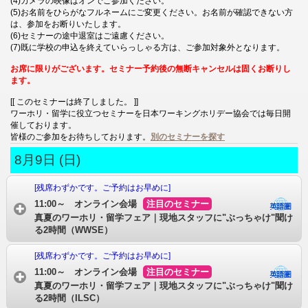
(4)カメラの映像はオンでご参加ください。
(5)お名前をひらがなフルネームにご変更ください。お名前が確認できない方
は、参加をお断りいたします。
(6)セミナーの途中退室はご遠慮ください。
(7)既に学校の申込を終えていらっしゃる方は、ご参加対象外となります。
お席に限りがございます。セミナー予約後の無断キャンセルは固くお断りし
ます。
[[ このセミナーは終了しました。 ]]
ワーホリ・留学に役立つセミナーを日本ワーキングホリデー協会では毎日開
催しております。
皆様のご参加をお待ちしております。
別のセミナーを探す
8月9日 (日)
[残席わずかです。ご予約はお早めに]
11:00～ オンライン会場
注目のセミナー
真夏のワーホリ・留学フェア｜現地スタッフに"ぶっちゃけ"聞け
る2時間（WWSE）
[残席わずかです。ご予約はお早めに]
11:00～ オンライン会場
注目のセミナー
真夏のワーホリ・留学フェア｜現地スタッフに"ぶっちゃけ"聞け
る2時間（ILSC）