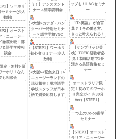
ップも！ILACセミナ
う！】アシスタント
EP1】ワーホリ
ー
ナース留学説明会
者セミナー(少人
数制)
「IT×英語」 が合言
<大阪>カナダ・バン
葉？！その働き方、
クーバー特別セミナ
EP3】オースト
きっと叶えられる！
ー × 語学学校VGC
ア・ニュージー
ド徹底比較！都
び＆語学学校相
【ケンブリッジ英
【STEP1】ワーホリ
談会
検】TOEIC経験者必
初心者セミナー(少人
見！就職活動で1番
数制)
活きる英語資格セミ
名限定・無料✨留
ナー
ワーホリ！なん
<大阪><緊急来日！>
でも相談会
ニュージーランドの
オーストラリア限
現状報告！現地語学
定！初めてのワーホ
学校スタッフが日本
リ完全ガイド(30分
語で質疑応答します
Ver)【STEP1】
一つ上のCo-op留学
セミナー
【STEP3】オースト
ラリア・ニュージー