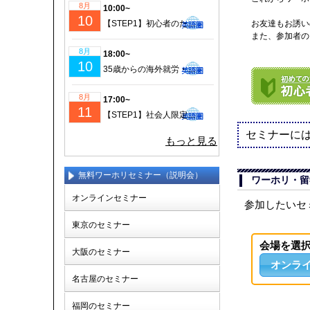
8月
10:00~
10
【STEP1】初心者のための成功するワーホリ・留学準備｜現地仕事＆ビザ情報も徹底解説！
お友達もお誘い
また、参加者の
8月
18:00~
10
35歳からの海外就労・セカンドキャリア実現セミナー
8月
17:00~
11
【STEP1】社会人限定！仕事を辞めてワーホリ！帰国後の挑戦に備えるセミナー(少人数制)
セミナーに
もっと見る
無料ワーホリセミナー（説明会）
ワーホリ・留
オンラインセミナー
参加したいセ
東京のセミナー
会場を選
大阪のセミナー
オンラ
名古屋のセミナー
福岡のセミナー