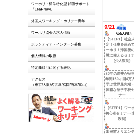
ワーホリ・留学特化型 転職サポート
『LeaPNavi』
外国人ワーキング・ホリデー青年
9/21
ワーホリ協会の求人情報
社会人向け♪
【STEP1】社会
ボランティア・インターン募集
定！仕事を辞め
ーホリ！帰国後
戦に備えるセミ
個人情報の取扱
(少人数制)
特定商取引に関する表記
80年の歴史が証
年間150ヶ国4万
アクセス
学ぶ世界最先端
（東京/大阪/名古屋/福岡/熊本/富山）
国籍な語学学校
ナー
【STEP1】ワー
初心者セミナー(
数制)
出発前オリエン