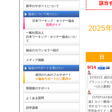
該当
留学のサポートについて
協会について知りたい
日本ワーキング・ホリデー協会
活用ガイド
202
一般社団法人
日本ワーキング・ホリデー協会につい
て
協会のカウンセラー紹介
日
メディア掲載
9/14
協会のサポートを受けたい
成功のためのフルサポート
【STEP2】成功
≪協会サポートのご案内≫
プランニングセ
ー(少人数制)
帰国後のサポート
【STEP1&2合
よくある質問
版】タイパ最強
功するワーホリ
語学講座
学完全ガイド ～