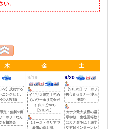
さい。
木
金
土
8
9/19
9/20
EP2】成功する
【STEP1】ワーホリ
ンニングセミナ
初心者セミナー(少人
イギリス限定！初め
ー(少人数制)
数制)
てのワーホリ完全ガ
イド(30分Ver)
【STEP1】
名限定・無料✨留
カナダ最大規模の語
ワーホリ！なん
学学校！生徒国籍数
でも相談会
はカナダNo.1！進学
【オーストラリアで
や有給インターンシ
看護の道を開こ