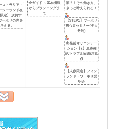
全ガイド ～基本情報
葉？！その働き方、
ーストラリア・
からプランニングま
きっと叶えられる！
ージーランド在
で
限定】 次何す
ワーホリの先を
【STEP1】ワーホリ
考える。
初心者セミナー(少人
数制)
出発前オリエンテー
ション【2】最終確
認/トラブル回避/注意
点
【人数限定】フィン
ランド・ワーホリ説
明会