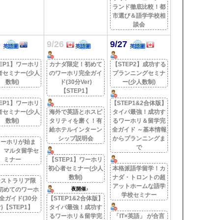
ランド徹底比較！都
市選び＆語学学校相
談会
5
9/26
9/27
EP1】ワーホリ
カナダ限定！初めて
【STEP2】成功する
者セミナー(少人
のワーホリ完全ガイ
プランニングセミナ
数制)
ド(30分Ver)
ー(少人数制)
【STEP1】
EP1】ワーホリ
【STEP1&2合体版】
者セミナー(少人
海外で英語とホスピ
タイパ最強！成功す
数制)
タリティを磨く！有
るワーホリ＆留学完
給ホテルインターン
全ガイド ～基本情報
シップ説明会
からプランニングま
ワーホリが始ま
で
】マルタ留学セ
ミナー
【STEP1】ワーホリ
初心者セミナー(少人
本格派語学留学！カ
数制)
ナダ・トロントの超
ーストラリア限
アットホームな語学
初めてのワーホ
夜開催♪
学校セミナー
全ガイド(30分
【STEP1&2合体版】
r)【STEP1】
タイパ最強！成功す
るワーホリ＆留学完
「IT×英語」 が合言