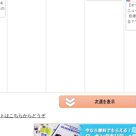
＆
【オ
ての
ニュ
住者
る？
トはこちらからどうぞ