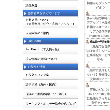
情報からプラン
講師派遣
グまで
協賛企業を求めています
格安×高品質×キ
企業会員について
アアップ！永住
（会員制度ご紹介・意義・メリット）
目指せるオース
リアの語学学
広告掲載のご案内
Imagine Educat
JobBoard
渡航後の不安を除
【最短でお仕
Job Board （求人掲示板）
GET☆彡】 シド
仕事手配サービ
求人情報の掲載について
明会
お役立ち情報
【絶対に後悔し
ない！】帰国後
お役立ちリンク集
安解消セミナ
語学学校（海外・国内）
英語力ゼロで
保険のご案内(留学・ワーホリ)
OK！ワーホリ準
に最適なフィリ
留学セミナー
ワーキング・ホリデー協会公式ブログ