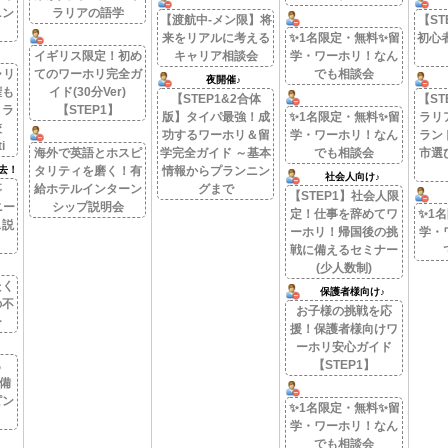
ニン
ラリアの語学
【渡航中-メン限】将
【ST
来をリアルに考える
✨1名限定・無料✨留
初心
イギリス限定！初め
キャリア相談会
学・ワーホリ！なん
ャリ
てのワーホリ完全ガ
でも相談会
夜開催♪
権も
イド(30分Ver)
【STEP1&2合体
【ST
トラ
【STEP1】
版】タイパ最強！成
✨1名限定・無料✨留
ラリ
校
功するワーホリ＆留
学・ワーホリ！なん
ラン
i
海外で英語とホスピ
学完全ガイド ～基本
でも相談会
市選
去！
タリティを磨く！有
情報からプランニン
社会人向け♪
事
給ホテルインターン
グまで
【STEP1】社会人限
ニー
シップ説明会
定！仕事を辞めてワ
✨1
ス説
ーホリ！帰国後の挑
学・
戦に備えるセミナー
(少人数制)
たく
保護者様向け♪
の不
お子様の挑戦を応
ー
援！保護者様向けワ
ーホリ安心ガイド
も
【STEP1】
備
ピン
✨1名限定・無料✨留
学・ワーホリ！なん
でも相談会