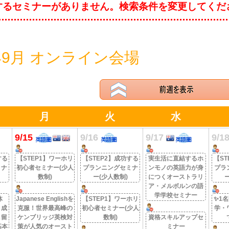
するセミナーがありません。検索条件を変更してくだ
5年9月 オンライン会場
月
火
水
9/15
9/16
9/17
9/1
する
【STEP1】ワーホリ
【STEP2】成功する
実生活に直結するホ
【ST
ミナ
初心者セミナー(少人
プランニングセミナ
ンモノの英語力が身
プラ
数制)
ー(少人数制)
につくオーストラリ
ア・メルボルンの語
学学校セミナー
体
Japanese Englishを
【STEP1】ワーホリ
✨1
！成
克服！世界最高峰の
初心者セミナー(少人
学・
＆留
ケンブリッジ英検対
数制)
資格スキルアップセ
基本
策が人気のオースト
ミナー