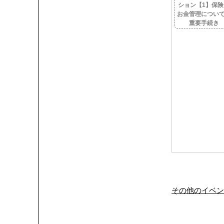
ション【1】保険
お金管理につい
重要手続き
その他のイベン