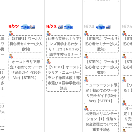
9/22
9/23
9/24
9/2
人限
【STEP1】ワーホリ
仕事も英語も！ケア
【STEP1】ワーホリ
【ST
てワ
初心者セミナー(少人
ンズ留学まるわか
初心者セミナー(少人
初心
の挑
数制)
り！口コミNO.1 の
数制)
ナー
語学学校セミナー
オーストラリア限
【STEP1】ワーホリ
【ST
定！初めてのワーホ
【STEP3】オースト
初心者セミナー(少人
初心
明！
リ完全ガイド(30分
ラリア・ニュージー
数制)
人が
Ver)【STEP1】
ランド徹底比較！都
・多
市選び＆語学学校相
ニュージーランド限
【
セミ
談会
定！初めてのワーホ
る！
リ完全ガイド(30分
Ver)【STEP1】
ホリ
オ
少人
出発前オリエンテー
定！
ション【1】保険＆
リ完
お金管理についての
Ve
テー
重要手続き