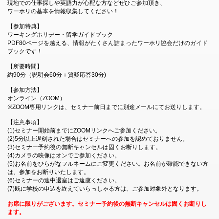
現地での仕事探しや英語力が心配な方などぜひご参加頂き、
ワーホリの基本を情報収集してください！
【参加特典】
ワーキングホリデー・留学ガイドブック
PDF80ページを越える、情報がたくさん詰まったワーホリ協会だけのガイド
ブックです！
【所要時間】
約90分（説明会60分＋質疑応答30分)
【参加方法】
オンライン（ZOOM）
※ZOOM専用リンクは、セミナー前日までに別途メールにてお送りします。
【注意事項】
(1)セミナー開始前までにZOOMリンクへご参加ください。
(2)5分以上遅刻された場合はセミナーへの参加を認めておりません。
(3)セミナー予約後の無断キャンセルは固くお断りします。
(4)カメラの映像はオンでご参加ください。
(5)お名前をひらがなフルネームにご変更ください。お名前が確認できない方
は、参加をお断りいたします。
(6)セミナーの途中退室はご遠慮ください。
(7)既に学校の申込を終えていらっしゃる方は、ご参加対象外となります。
お席に限りがございます。セミナー予約後の無断キャンセルは固くお断りし
ます。