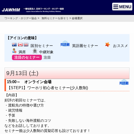
ワーキング・ホリデー協会
>
無料セミナーを探そう
> 会場選択
【アイコンの意味】
国別セミナー
英語圏セミナー
おススメ
満席
中継対象
注目のセミナー
注目
9月13日 (土)
15:00～ オンライン会場
【STEP1】ワーホリ初心者セミナー(少人数制)
【内容】
好評の初回セミナーでは、
・渡航先の特徴や選び方
・就労情報
・予算
・失敗しない海外渡航のコツ
などをお話ししております。
セミナー後は少人数制の質疑応答も設けております！