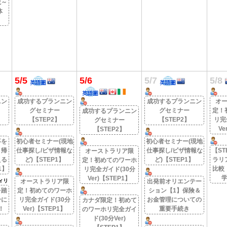
説～
体
5/5
5/6
5/7
5/8
ニン
成功するプランニン
成功するプランニン
オ
グセミナー
グセミナー
定！
成功するプランニン
【STEP2】
【STEP2】
リ完
グセミナー
Ve
【STEP2】
事を
初心者セミナー(現地
初心者セミナー(現地
！帰
仕事探し/ビザ情報な
仕事探し/ビザ情報な
【ST
オーストラリア限
える
ど)【STEP1】
ど)【STEP1】
ラリ
定！初めてのワーホ
1】
比較
リ完全ガイド(30分
Ver)【STEP1】
ィリ
オーストラリア限
出発前オリエンテー
を踏
定！初めてのワーホ
ション【1】保険＆
分に
リ完全ガイド(30分
お金管理についての
カナダ限定！初めて
！
Ver)【STEP1】
重要手続き
のワーホリ完全ガイ
ド(30分Ver)