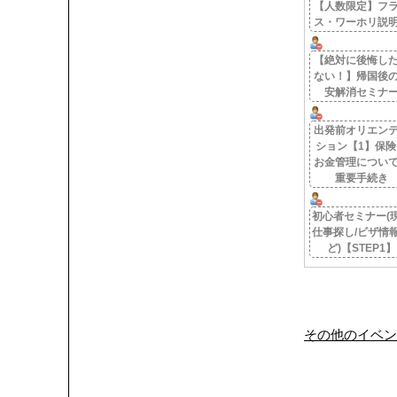
【人数限定】フ
ス・ワーホリ説
【絶対に後悔し
ない！】帰国後
安解消セミナ
出発前オリエン
ション【1】保険
お金管理につい
重要手続き
初心者セミナー(
仕事探し/ビザ情
ど)【STEP1】
その他のイベン