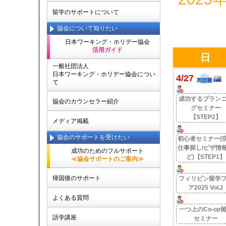
留学のサポートについて
協会について知りたい
日本ワーキング・ホリデー協会
活用ガイド
日
一般社団法人
日本ワーキング・ホリデー協会につい
4/27
て
成功するプラン
協会のカウンセラー紹介
グセミナー
【STEP2】
メディア掲載
協会のサポートを受けたい
初心者セミナー(
仕事探し/ビザ情
成功のためのフルサポート
ど)【STEP1】
≪協会サポートのご案内≫
帰国後のサポート
フィリピン留学
ア2025 Vol.2
よくある質問
一つ上のCo-op
語学講座
セミナー