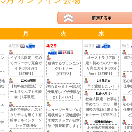
月
火
水
4/28
4/29
4/30
5/1
ニン
イギリス限定！初め
オーストラリア限
成功
てのワーホリ完全ガ
定！初めてのワーホ
成功するプランニン
イド(30分Ver)
リ完全ガイド(30分
グセミナー
【STEP1】
Ver)【STEP1】
【STEP2】
現地
ZOOM開催
1名限定☆
初心
報な
【無料個別面談】ワ
早く渡航したい！
仕事
初心者セミナー(現地
ーホリなんでも相談
ど
仕事探し/ビザ情報な
社会人向け♪
会（1席限定）
ど)【STEP1】
社会人限定！仕事を
フェ
辞めてワーホリ！帰
初心
海外で英語とホスピ
国後の挑戦に備える
仕事
ニュージーランドの
タリティを磨く！有
セミナー【STEP1】
ど
現状報告！現地語学
給ホテルインターン
学校スタッフが日本
留学
保護者様向け♪
シップ説明会
語で質疑応答します
お子様の挑戦を応
【ST