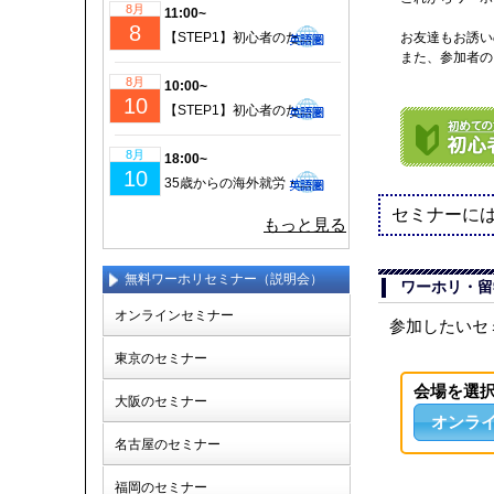
8月
11:00~
8
【STEP1】初心者のための成功するワーホリ・留学準備｜現地仕事＆ビザ情報も徹底解説！
お友達もお誘い
また、参加者の
8月
10:00~
10
【STEP1】初心者のための成功するワーホリ・留学準備｜現地仕事＆ビザ情報も徹底解説！
8月
18:00~
10
35歳からの海外就労・セカンドキャリア実現セミナー
セミナーに
もっと見る
無料ワーホリセミナー（説明会）
ワーホリ・留
オンラインセミナー
参加したいセ
東京のセミナー
会場を選
大阪のセミナー
オンラ
名古屋のセミナー
福岡のセミナー