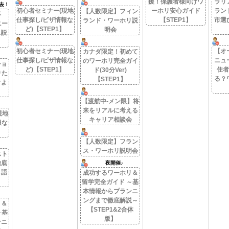
援！保護者様向けワ
ラリ
去！
初心者セミナー(現地
ーホリ安心ガイド
ラン
【人数限定】フィン
事
仕事探し/ビザ情報な
【STEP1】
市選
ランド・ワーホリ説
ニー
ど)【STEP1】
明会
ス説
初心者セミナー(現地
【オ
カナダ限定！初めて
仕事探し/ビザ情報な
ニュ
のワーホリ完全ガイ
ショ
ど)【STEP1】
住者
ド(30分Ver)
りた
る？
【STEP1】
けよ
【渡航中-メン限】将
来をリアルに考える
現地
キャリア相談会
報な
【人数限定】フラン
ス・ワーホリ説明会
スト
徹底
夜開催♪
＆語
成功するワーホリ＆
留学完全ガイド ～基
本情報からプランニ
ングまで徹底解説～
リ＆
【STEP1&2合体
～基
版】
ンニ