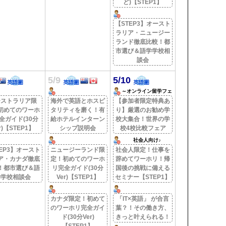
ど)【STEP1】
【STEP3】オースト
ラリア・ニュージー
ランド徹底比較！都
市選び＆語学学校相
談会
5/9
5/10
～オンライン留学フェ
ア～
ーストラリア限
海外で英語とホスピ
【参加者限定特典あ
初めてのワーホ
タリティを磨く！有
り】厳選のお勧め学
全ガイド(30分
給ホテルインターン
校大集合！世界の学
r)【STEP1】
シップ説明会
校4校比較フェア
社会人向け♪
EP3】オースト
ニュージーランド限
社会人限定！仕事を
ア・カナダ徹底
定！初めてのワーホ
辞めてワーホリ！帰
！都市選び＆語
リ完全ガイド(30分
国後の挑戦に備える
学学校相談会
Ver)【STEP1】
セミナー【STEP1】
カナダ限定！初めて
「IT×英語」 が合言
のワーホリ完全ガイ
葉？！その働き方、
ド(30分Ver)
きっと叶えられる！