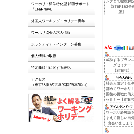
ングまで徹底解
ワーホリ・留学特化型 転職サポート
【STEP1&2合
『LeaPNavi』
版】
外国人ワーキング・ホリデー青年
ワーホリ協会の求人情報
ボランティア・インターン募集
5/4
個人情報の取扱
成功するプラン
グセミナー
特定商取引に関する表記
【STEP2】
社会人向け♪
アクセス
社会人限定！仕
（東京/大阪/名古屋/福岡/熊本/富山）
辞めてワーホリ
国後の挑戦に備
セミナー【STEP
アイルランド×フ
ピン体験談！
ワーホリ経験談
まえて新しい自
出会いましょう