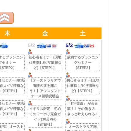
木
金
土
5/2
5/3
するプランニン
初心者セミナー(現地
成功するプランニン
グセミナー
仕事探し/ビザ情報な
グセミナー
【STEP2】
ど)【STEP1】
【STEP2】
者セミナー(現地
【オーストラリアで
初心者セミナー(現地
探し/ビザ情報な
看護の道を開こ
仕事探し/ビザ情報な
)【STEP1】
う！】アシスタント
ど)【STEP1】
ナース留学説明会
者セミナー(現地
「IT×英語」 が合言
探し/ビザ情報な
イギリス限定！初め
葉？！その働き方、
)【STEP1】
てのワーホリ完全ガ
きっと叶えられる！
イド(30分Ver)
【STEP1】
EP3】オースト
オーストラリア限