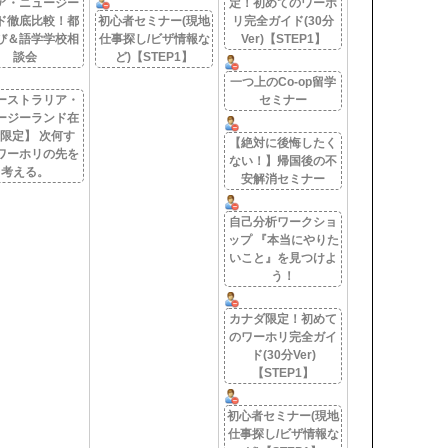
ア・ニュージー
定！初めてのワーホ
ド徹底比較！都
初心者セミナー(現地
リ完全ガイド(30分
び＆語学学校相
仕事探し/ビザ情報な
Ver)【STEP1】
談会
ど)【STEP1】
一つ上のCo-op留学
ーストラリア・
セミナー
ージーランド在
限定】 次何す
【絶対に後悔したく
ワーホリの先を
ない！】帰国後の不
考える。
安解消セミナー
自己分析ワークショ
ップ 『本当にやりた
いこと』を見つけよ
う！
カナダ限定！初めて
のワーホリ完全ガイ
ド(30分Ver)
【STEP1】
初心者セミナー(現地
仕事探し/ビザ情報な