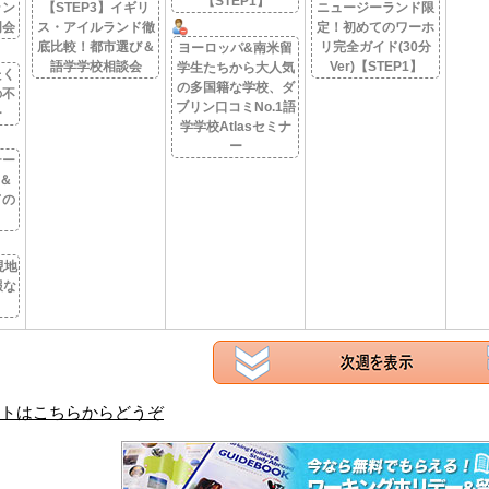
【STEP1】
ラン
【STEP3】イギリ
ニュージーランド限
明会
ス・アイルランド徹
定！初めてのワーホ
底比較！都市選び＆
リ完全ガイド(30分
ヨーロッパ&南米留
語学学校相談会
Ver)【STEP1】
学生たちから大人気
たく
の多国籍な学校、ダ
の不
ブリン口コミNo.1語
ー
学学校Atlasセミナ
ー
テー
＆
ての
現地
報な
トはこちらからどうぞ