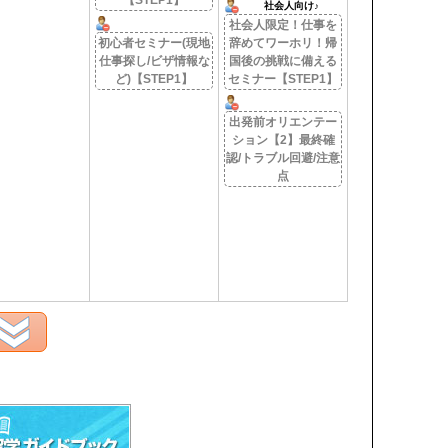
【STEP1】
社会人向け♪
社会人限定！仕事を
初心者セミナー(現地
辞めてワーホリ！帰
仕事探し/ビザ情報な
国後の挑戦に備える
ど)【STEP1】
セミナー【STEP1】
出発前オリエンテー
ション【2】最終確
認/トラブル回避/注意
点