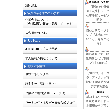
渡航後の不安を除
講師派遣
【最短でお仕
GET☆彡】 シド
協賛企業を求めています
仕事手配サービ
企業会員について
明会
（会員制度ご紹介・意義・メリット）
自己分析ワーク
広告掲載のご案内
ップ 『本当にや
いこと』を見つ
JobBoard
う！
Job Board （求人掲示板）
初心者セミナー(
求人情報の掲載について
仕事探し/ビザ情
ど)【STEP1】
お役立ち情報
【STEP3】オー
お役立ちリンク集
ラリア・カナダ
比較！都市選び
語学学校（海外・国内）
学学校相談会
夜開催♪
保険のご案内(留学・ワーホリ)
成功するワーホ
留学完全ガイド 
ワーキング・ホリデー協会公式ブログ
本情報からプラ