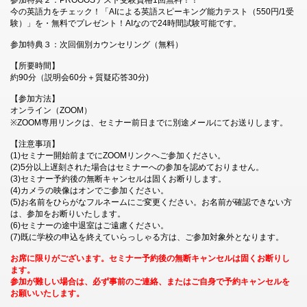
参加特典２：PROGOSテスト受験資格1回無料！！
今の英語力をチェック！「AIによる英語スピーキング能力テスト（550円/1受
験）」を・無料でプレゼント！AIなので24時間試験可能です。
参加特典３：次回個別カウンセリング（無料）
【所要時間】
約90分（説明会60分＋質疑応答30分)
【参加方法】
オンライン（ZOOM）
※ZOOM専用リンクは、セミナー前日までに別途メールにてお送りします。
【注意事項】
(1)セミナー開始前までにZOOMリンクへご参加ください。
(2)5分以上遅刻された場合はセミナーへの参加を認めておりません。
(3)セミナー予約後の無断キャンセルは固くお断りします。
(4)カメラの映像はオンでご参加ください。
(5)お名前をひらがなフルネームにご変更ください。お名前が確認できない方
は、参加をお断りいたします。
(6)セミナーの途中退室はご遠慮ください。
(7)既に学校の申込を終えていらっしゃる方は、ご参加対象外となります。
お席に限りがございます。セミナー予約後の無断キャンセルは固くお断りし
ます。
参加が難しい場合は、必ず事前のご連絡、またはご自身で予約キャンセルを
お願いいたします。