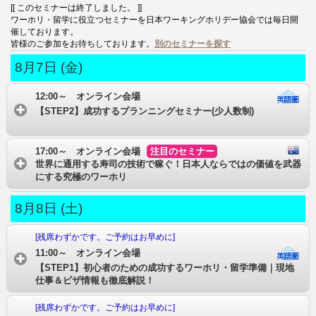
[[ このセミナーは終了しました。 ]]
ワーホリ・留学に役立つセミナーを日本ワーキングホリデー協会では毎日開
催しております。
皆様のご参加をお待ちしております。
別のセミナーを探す
8月7日 (金)
12:00～ オンライン会場
【STEP2】成功するプランニングセミナー(少人数制)
17:00～ オンライン会場
注目のセミナー
世界に通用する寿司の技術で稼ぐ！日本人ならではの価値を武器
にする究極のワーホリ
8月8日 (土)
[残席わずかです。ご予約はお早めに]
11:00～ オンライン会場
【STEP1】初心者のための成功するワーホリ・留学準備｜現地
仕事＆ビザ情報も徹底解説！
[残席わずかです。ご予約はお早めに]