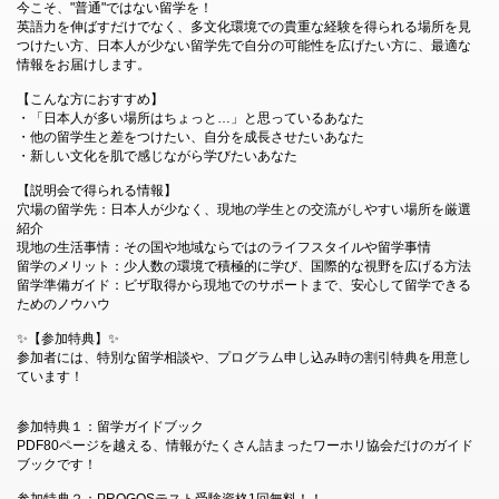
今こそ、"普通"ではない留学を！
英語力を伸ばすだけでなく、多文化環境での貴重な経験を得られる場所を見
つけたい方、日本人が少ない留学先で自分の可能性を広げたい方に、最適な
情報をお届けします。
【こんな方におすすめ】
・「日本人が多い場所はちょっと…」と思っているあなた
・他の留学生と差をつけたい、自分を成長させたいあなた
・新しい文化を肌で感じながら学びたいあなた
【説明会で得られる情報】
穴場の留学先：日本人が少なく、現地の学生との交流がしやすい場所を厳選
紹介
現地の生活事情：その国や地域ならではのライフスタイルや留学事情
留学のメリット：少人数の環境で積極的に学び、国際的な視野を広げる方法
留学準備ガイド：ビザ取得から現地でのサポートまで、安心して留学できる
ためのノウハウ
✨【参加特典】✨
参加者には、特別な留学相談や、プログラム申し込み時の割引特典を用意し
ています！
参加特典１：留学ガイドブック
PDF80ページを越える、情報がたくさん詰まったワーホリ協会だけのガイド
ブックです！