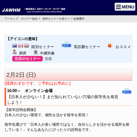
ワーキング・ホリデー協会
>
無料セミナーを探そう
> 会場選択
【アイコンの意味】
国別セミナー
英語圏セミナー
おススメ
満席
中継対象
注目のセミナー
注目
2月2日 (日)
[残席わずかです。ご予約はお早めに]
16:00～ オンライン会場
【日本人が少ない！】まだ知られていない穴場の留学先を発見
しよう！
【留学説明会開催】
日本人の少ない環境で、個性を活かす留学を実現！
留学先選びで「日本人が多い場所ではなく、自分らしさを活かせる場所を探
している！」そんなあなたにぴったりの説明会です。