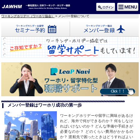
ワーキングホリデー（ワーホリ協会）
> メンバー登録について
セミナー予約
メンバー登録
メンバー登録はワーホリ成功の第一歩
ワーキングホリデーや留学に興味があるけ
れど、海外で何ができるのか？ 何をしなけ
ればいけないのか？ どんな準備や手続きが
必要なのか？ どのくらい費用がかかるの
か？ 渡航先で困ったときはどうすればよい