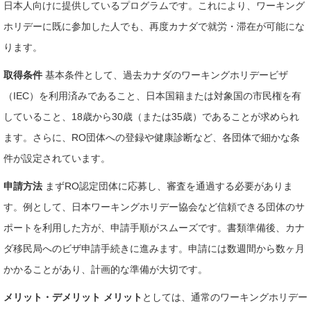
日本人向けに提供しているプログラムです。これにより、ワーキング
ホリデーに既に参加した人でも、再度カナダで就労・滞在が可能にな
ります。
取得条件
基本条件として、過去カナダのワーキングホリデービザ
（IEC）を利用済みであること、日本国籍または対象国の市民権を有
していること、18歳から30歳（または35歳）であることが求められ
ます。さらに、RO団体への登録や健康診断など、各団体で細かな条
件が設定されています。
申請方法
まずRO認定団体に応募し、審査を通過する必要がありま
す。例として、日本ワーキングホリデー協会など信頼できる団体のサ
ポートを利用した方が、申請手順がスムーズです。書類準備後、カナ
ダ移民局へのビザ申請手続きに進みます。申請には数週間から数ヶ月
かかることがあり、計画的な準備が大切です。
メリット・デメリット
メリット
としては、通常のワーキングホリデー