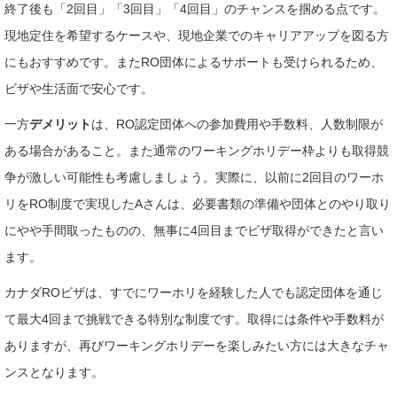
終了後も「2回目」「3回目」「4回目」のチャンスを掴める点です。
現地定住を希望するケースや、現地企業でのキャリアアップを図る方
にもおすすめです。またRO団体によるサポートも受けられるため、
ビザや生活面で安心です。
一方
デメリット
は、RO認定団体への参加費用や手数料、人数制限が
ある場合があること。また通常のワーキングホリデー枠よりも取得競
争が激しい可能性も考慮しましょう。実際に、以前に2回目のワーホ
リをRO制度で実現したAさんは、必要書類の準備や団体とのやり取り
にやや手間取ったものの、無事に4回目までビザ取得ができたと言い
ます。
カナダROビザは、すでにワーホリを経験した人でも認定団体を通じ
て最大4回まで挑戦できる特別な制度です。取得には条件や手数料が
ありますが、再びワーキングホリデーを楽しみたい方には大きなチャ
ンスとなります。