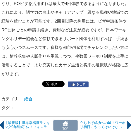
なり、ROビザを活用すれば最大で4回体験できるようになりました。
これにより、語学力の向上やキャリアアップ、異なる職種や地域での
経験を積むことが可能です。2回目以降の利用には、ビザ申請条件や
RO団体ごとの申請手続き、費用など注意が必要ですが、日本ワーキ
ングホリデー協会など信頼できるサポート団体を利用すれば、手続き
も安心かつスムーズです。多様な都市や職場でチャレンジしたい方に
は、情報収集や人脈作りを重視しつつ、複数回ワーホリ制度を上手に
活用することで、より充実したカナダ生活と将来の選択肢が格段に広
がります。
カテゴリ ：
総合
タグ ：
【最新版】世界幸福度ランキ
立ち上げ成功への鍵！ワーホ
ング9年連続1位！フィンラン
リ初日にやってはいけない逆