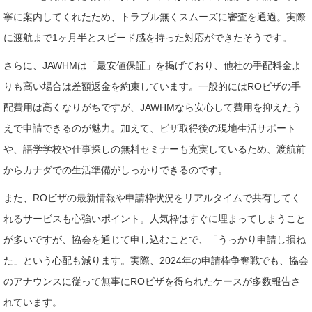
寧に案内してくれたため、トラブル無くスムーズに審査を通過。実際
に渡航まで1ヶ月半とスピード感を持った対応ができたそうです。
さらに、JAWHMは「最安値保証」を掲げており、他社の手配料金よ
りも高い場合は差額返金を約束しています。一般的にはROビザの手
配費用は高くなりがちですが、JAWHMなら安心して費用を抑えたう
えで申請できるのが魅力。加えて、ビザ取得後の現地生活サポート
や、語学学校や仕事探しの無料セミナーも充実しているため、渡航前
からカナダでの生活準備がしっかりできるのです。
また、ROビザの最新情報や申請枠状況をリアルタイムで共有してく
れるサービスも心強いポイント。人気枠はすぐに埋まってしまうこと
が多いですが、協会を通じて申し込むことで、「うっかり申請し損ね
た」という心配も減ります。実際、2024年の申請枠争奪戦でも、協会
のアナウンスに従って無事にROビザを得られたケースが多数報告さ
れています。