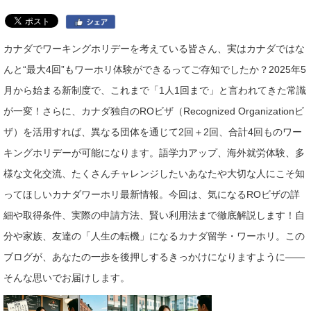
カナダでワーキングホリデーを考えている皆さん、実はカナダではな
んと“最大4回”もワーホリ体験ができるってご存知でしたか？2025年5
月から始まる新制度で、これまで「1人1回まで」と言われてきた常識
が一変！さらに、カナダ独自のROビザ（Recognized Organizationビ
ザ）を活用すれば、異なる団体を通じて2回＋2回、合計4回ものワー
キングホリデーが可能になります。語学力アップ、海外就労体験、多
様な文化交流、たくさんチャレンジしたいあなたや大切な人にこそ知
ってほしいカナダワーホリ最新情報。今回は、気になるROビザの詳
細や取得条件、実際の申請方法、賢い利用法まで徹底解説します！自
分や家族、友達の「人生の転機」になるカナダ留学・ワーホリ。この
ブログが、あなたの一歩を後押しするきっかけになりますように――
そんな思いでお届けします。