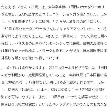
たとえば、Aさん（28歳）は、大学卒業後に1回目のカナダワーホリ
を経験し、現地で語学力とコミュニケーション力を磨きました。しか
し、ビザ期間終了とともに帰国。ところが、新制度の施行により、
「30歳で再びカナダでワーホリをしてキャリアアップしたい」という
夢が叶うようになりました。Aさんは、2回目のワーホリで異なる州へ
移動し、バリスタの仕事やインターンシップに挑戦。最初の渡航時に
は築けなかった現地ネットワークを作ることができ、日本帰国後は海
外経験を活かせる職に転職しています。
この制度には条件があります。2回目のワーホリビザ申請には、1回目
のビザ利用から一定期間経過していること、年齢制限（日本国籍の場
合は30歳未満）、犯罪歴などが問われる点は従来と同じです。しか
し、従来の「1回のみ」に比べ、格段に柔軟なキャリア設計や長期的
滞在が可能になります。また、「1回目はワーホリを語学や観光に、2
回目は専門職の経験に」といったステップアップができるのも大きな