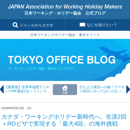
日本ワーキング・ホリデー協会 公式ブログ
なにを知りたい？
ジャンルからさがす
日本ワーキングホリデー協会 東京オフィス
【最新版】世界幸福度ランキ
立ち上げ成功への鍵！ワーホ
ング9年連続1位！フィンラン
リ初日にやってはいけない逆
ドの暮らしと幸福度の高い国
行動リストと成功例
の秘密
2026年05月13日 （水）
カナダ・ワーキングホリデー新時代へ。生涯2回
＋ROビザで実現する「最大4回」の海外挑戦