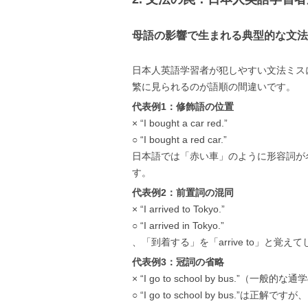
母語の影響で生まれる典型的な文法
日本人英語学習者が犯しやすい文法ミス
繁に見られるのが語順の間違いです。
代表例1：修飾語の位置
× “I bought a car red.”
○ “I bought a red car.”
日本語では「赤い車」のように形容詞が
す。
代表例2：前置詞の混同
× “I arrived to Tokyo.”
○ “I arrived in Tokyo.”
、「到着する」を「arrive to」と覚えて
代表例3：冠詞の省略
× “I go to school by bus.”（一般的
○ “I go to school by bus.”は正解ですが、