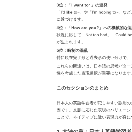
3位：「I want to~」の連発
「I’d like to~」や「I’m hopi
に近づけます。
4位：「How are you?」への機械的な
状況に応じて「Not too bad」「Cou
が生まれます。
5位：時制の混乱
特に現在完了形と過去形の使い分けで、「I hav
これらの間違いは、日本語の思考パター
性を考慮した表現選択が重要になります
このセクションのまとめ
日本人の英語学習者が犯しやすい誤用の
因です。文脈に応じた表現のバリエーシ
ことで、ネイティブに近い表現力が身に
2. 文法の罠：日本人英語学習