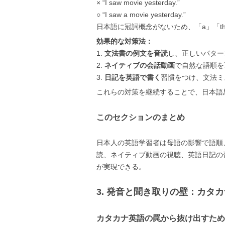
× “I saw movie yesterday.”
○ “I saw a movie yesterday.”
日本語に冠詞概念がないため、「a」「t
効果的な対策法：
1.
文法書の例文を音読
し、正しいパター
2.
ネイティブの会話動画
で自然な語順を
3.
日記を英語で書く
習慣をつけ、文法ミ
これらの対策を継続することで、日本語
このセクションのまとめ
日本人の英語学習者は母語の影響で語順
読、ネイティブ動画の視聴、英語日記の
が実現できる。
3. 発音と聞き取りの壁：カタ
カタカナ英語の罠から抜け出すため