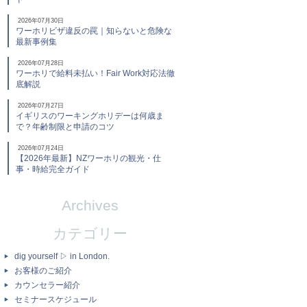
2026年07月30日
ワーホリビザ違反の罠｜知らないと危険な
最新事例集
2026年07月28日
ワーホリで給料未払い！Fair Work対応法徹
底解説
2026年07月27日
イギリスのワーキングホリデーは何歳ま
で？年齢制限と申請のコツ
2026年07月24日
【2026年最新】NZワーホリの観光・仕
事・時給完全ガイド
Archives
カテゴリー
dig yourself ▷ in London.
お客様のご紹介
カウンセラー紹介
セミナースケジュール