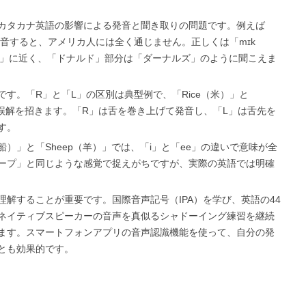
カタカナ英語の影響による発音と聞き取りの問題です。例えば
」と発音すると、アメリカ人には全く通じません。正しくは「mɪk
は「ミ」に近く、「ドナルド」部分は「ダーナルズ」のように聞こえま
す。「R」と「L」の区別は典型例で、「Rice（米）」と
な誤解を招きます。「R」は舌を巻き上げて発音し、「L」は舌先を
す。
船）」と「Sheep（羊）」では、「i」と「ee」の違いで意味が全
ープ」と同じような感覚で捉えがちですが、実際の英語では明確
解することが重要です。国際音声記号（IPA）を学び、英語の44
ネイティブスピーカーの音声を真似るシャドーイング練習を継続
ます。スマートフォンアプリの音声認識機能を使って、自分の発
とも効果的です。