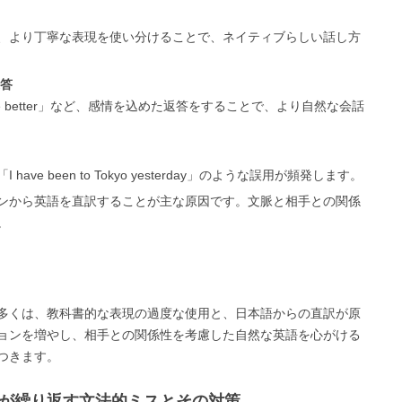
ng to~」など、より丁寧な表現を使い分けることで、ネイティブらしい話し方
返答
ld be better」など、感情を込めた返答をすることで、より自然な会話
e been to Tokyo yesterday」のような誤用が頻発します。
ンから英語を直訳することが主な原因です。文脈と相手との関係
。
多くは、教科書的な表現の過度な使用と、日本語からの直訳が原
ョンを増やし、相手との関係性を考慮した自然な英語を心がける
つきます。
者が繰り返す文法的ミスとその対策