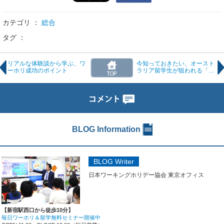
カテゴリ ：
総合
タグ ：
リアルな体験談から学ぶ、ワ
今知っておきたい、オースト
ーホリ成功のポイント
ラリア留学生が狙われる「マ
ネーミュール」問題
BLOG Information
BLOG Writer
日本ワーキングホリデー協会 東京オフィス
【新宿駅西口から徒歩10分】
毎日ワーホリ＆留学無料セミナー開催中