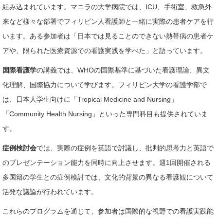
組み込まれています。マニラの大学病院では、ICU、手術室、救急外
来など様々な部署でフィリピン人看護師と一緒に実際の患者ケアを行
います。ある参加者は「日本では見ることのできない熱帯病の患者ケ
アや、限られた医療資源での看護実践を学べた」と語っています。
国際看護学
の講義では、WHOの国際基準に基づいた看護理論、異文
化理解、国際協力について学びます。フィリピン大学の看護学部で
は、日本人学生向けに「Tropical Medicine and Nursing」
「Community Health Nursing」といった専門科目も提供されていま
す。
症例検討会
では、実際の症例を英語で討議し、批判的思考力と英語で
のプレゼンテーション能力を同時に向上させます。週1回開催される
多国籍の学生との症例検討では、文化的背景の異なる看護観について
活発な議論が行われています。
これらのプログラムを通じて、参加者は国際的な視野での看護実践能