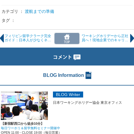
カテゴリ ：
渡航までの準備
タグ ：
フィリピン留学クラーク完全
ワーキングホリデーから正社
ガイド：日本人が少なくネイ
員へ！現地企業でのキャリア
ティブ講師が多い“究極の環
形成法と成功のヒント
境”とは？
BLOG Information
BLOG Writer
日本ワーキングホリデー協会 東京オフィス
【新宿駅西口から徒歩10分】
毎日ワーホリ＆留学無料セミナー開催中
OPEN 11:00 - CLOSE 19:00（毎日営業）