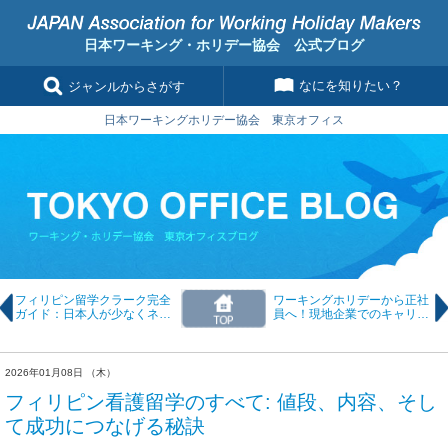
日本ワーキング・ホリデー協会 公式ブログ
なにを知りたい？
ジャンルからさがす
日本ワーキングホリデー協会 東京オフィス
フィリピン留学クラーク完全
ワーキングホリデーから正社
ガイド：日本人が少なくネイ
員へ！現地企業でのキャリア
ティブ講師が多い“究極の環
形成法と成功のヒント
境”とは？
2026年01月08日 （木）
フィリピン看護留学のすべて: 値段、内容、そし
て成功につなげる秘訣