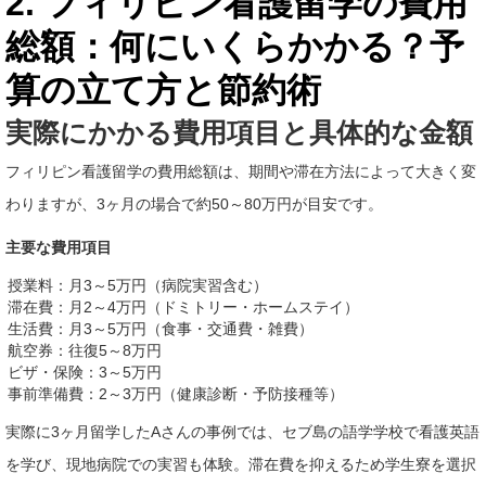
2. フィリピン看護留学の費用
総額：何にいくらかかる？予
算の立て方と節約術
実際にかかる費用項目と具体的な金額
フィリピン看護留学の費用総額は、期間や滞在方法によって大きく変
わりますが、3ヶ月の場合で約50～80万円が目安です。
主要な費用項目
授業料：月3～5万円（病院実習含む）
滞在費：月2～4万円（ドミトリー・ホームステイ）
生活費：月3～5万円（食事・交通費・雑費）
航空券：往復5～8万円
ビザ・保険：3～5万円
事前準備費：2～3万円（健康診断・予防接種等）
実際に3ヶ月留学したAさんの事例では、セブ島の語学学校で看護英語
を学び、現地病院での実習も体験。滞在費を抑えるため学生寮を選択