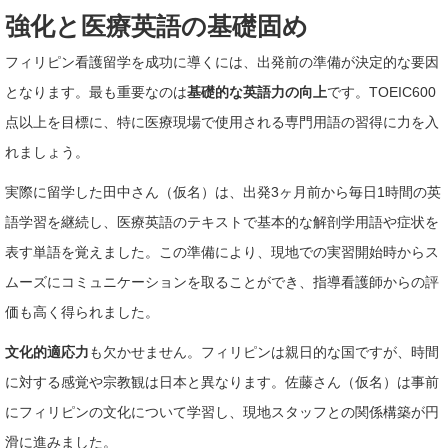
強化と医療英語の基礎固め
フィリピン看護留学を成功に導くには、出発前の準備が決定的な要因
となります。最も重要なのは
基礎的な英語力の向上
です。TOEIC600
点以上を目標に、特に医療現場で使用される専門用語の習得に力を入
れましょう。
実際に留学した田中さん（仮名）は、出発3ヶ月前から毎日1時間の英
語学習を継続し、医療英語のテキストで基本的な解剖学用語や症状を
表す単語を覚えました。この準備により、現地での実習開始時からス
ムーズにコミュニケーションを取ることができ、指導看護師からの評
価も高く得られました。
文化的適応力
も欠かせません。フィリピンは親日的な国ですが、時間
に対する感覚や宗教観は日本と異なります。佐藤さん（仮名）は事前
にフィリピンの文化について学習し、現地スタッフとの関係構築が円
滑に進みました。