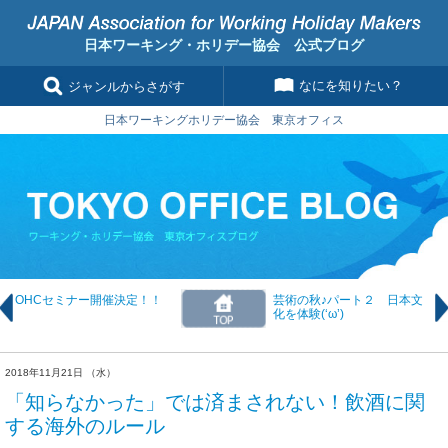
日本ワーキング・ホリデー協会 公式ブログ
なにを知りたい？
ジャンルからさがす
日本ワーキングホリデー協会 東京オフィス
OHCセミナー開催決定！！
芸術の秋♪パート２ 日本文
化を体験(‘ω’)
2018年11月21日 （水）
「知らなかった」では済まされない！飲酒に関
する海外のルール