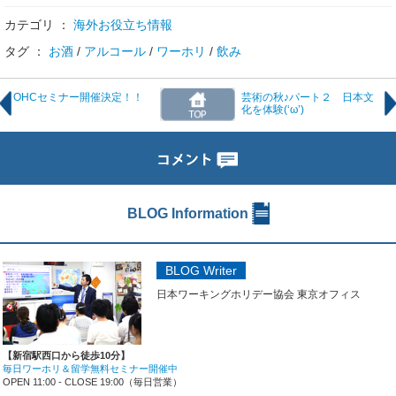
カテゴリ ：
海外お役立ち情報
タグ ：
お酒
/
アルコール
/
ワーホリ
/
飲み
OHCセミナー開催決定！！
芸術の秋♪パート２ 日本文
化を体験(‘ω’)
BLOG Information
BLOG Writer
日本ワーキングホリデー協会 東京オフィス
【新宿駅西口から徒歩10分】
毎日ワーホリ＆留学無料セミナー開催中
OPEN 11:00 - CLOSE 19:00（毎日営業）