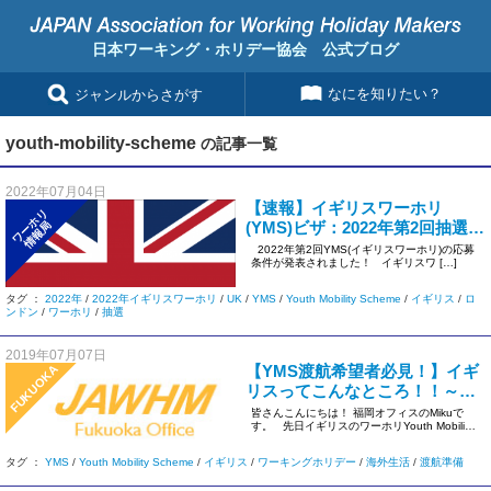
日本ワーキング・ホリデー協会 公式ブログ
なにを知りたい？
ジャンルからさがす
youth-mobility-scheme
の記事一覧
2022年07月04日
【速報】イギリスワーホリ
ワーホリ
(YMS)ビザ：2022年第2回抽選の
情報局
詳細が発表されました！
2022年第2回YMS(イギリスワーホリ)の応募
条件が発表されました！ イギリスワ […]
タグ ：
2022年
/
2022年イギリスワーホリ
/
UK
/
YMS
/
Youth Mobility Scheme
/
イギリス
/
ロ
ンドン
/
ワーホリ
/
抽選
2019年07月07日
【YMS渡航希望者必見！】イギ
FUKUOKA
リスってこんなところ！！～都
市・生活まとめ～
皆さんこんにちは！ 福岡オフィスのMikuで
す。 先日イギリスのワーホリYouth Mobili
[…]
タグ ：
YMS
/
Youth Mobility Scheme
/
イギリス
/
ワーキングホリデー
/
海外生活
/
渡航準備