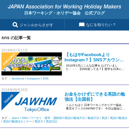
日本ワーキング・ホリデー協会 公式ブログ
なにを知りたい？
ジャンルからさがす
sns
の記事一覧
2019年07月17日
【もはやFacebookより
FUKUOKA
Instagram？】SNSアカウント
を作って渡航しよう！
2016年2月にこんな記事を上げていまし
た・・・ 【SNS使ってる？】留学を日本に発
信しよう！ 僕が留学した時 […]
タグ ：
facebook
/
Instagram
/
SNS
2018年09月24日
お金をかけずにできる英語の勉
TOKYO
強法【出国前】
こんにちは☆ 日本ワーキングホリデー協会、
東京オフィスのAKINOです♪ 今日は協会に初
めて来て […]
タグ ：
akino
/
SNS
/
ワーホリ・留学 渡航前の英語の勉強方法
/
勉強方法
/
英語
/
英語の勉強法
/
英語の勉強法セミナー
/
英語力
/
英語日記