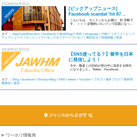
2018年04月05日
[ピックアップニュース]
TOKYO
Facebook scandal ‘hit 87
million users'[BBC]
こんにちは。 ロンドンからお届け、杉 浩毅で
す。 ＝＝＝ 定期的にロンドンで話題になって
いるニュースなどを挙げ […]
タグ ：
digyourselfinlondon
/
facebook
/
HirokiSugi
/
SNS
/
whatsapp
/
YMS
/
イギリス
/
ピック
アップニュース
/
ロンドン
/
ワーキングホリデー
/
ワーホリ
/
海外生活
/
現地情報
/
音楽
2016年02月01日
【SNS使ってる？】留学を日本
FUKUOKA
に発信しよう！
今や、数多くのSNSが世の中に流布する時代
になりました。 Twitter、Facebook、
Instagram […]
タグ ：
Blog
/
facebook
/
Shohey-Blog
/
SNS
/
twitter
/
Youtube
/
ブログ
/
海外ブログ
/
海外情
報発信
/
発信
ジャンルからさがす
ワーホリ情報局