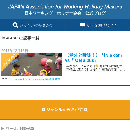
日本ワーキング・ホリデー協会 公式ブログ
なにを知りたい？
ジャンルからさがす
in-a-car
の記事一覧
2017年12月13日
【意外と曖昧！】「IN a car」
FUKUOKA
vs「 ON a bus」
みなさん、こんにちは
海外渡航に向けて、
準備はお進みでしょうか？ 荷物の準備も大切
ですが、も […]
タグ ：
In a car
/
on a bus
/
small英会話教室
ジャンルからさがす
ワーホリ情報局