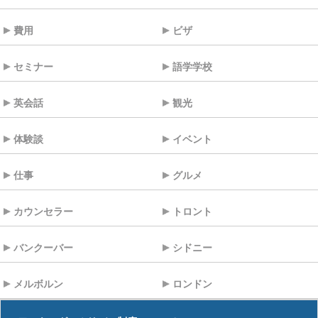
費用
ビザ
セミナー
語学学校
英会話
観光
体験談
イベント
仕事
グルメ
カウンセラー
トロント
バンクーバー
シドニー
メルボルン
ロンドン