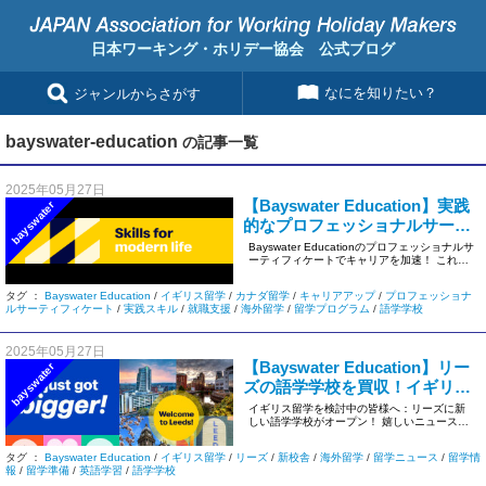
日本ワーキング・ホリデー協会 公式ブログ
なにを知りたい？
ジャンルからさがす
bayswater-education
の記事一覧
2025年05月27日
【Bayswater Education】実践
bayswater
的なプロフェッショナルサーテ
ィフィケートでキャリアアップ
Bayswater Educationのプロフェッショナルサ
ーティフィケートでキャリアを加速！ これか
をサポート！
ら海外留 […]
タグ ：
Bayswater Education
/
イギリス留学
/
カナダ留学
/
キャリアアップ
/
プロフェッショナ
ルサーティフィケート
/
実践スキル
/
就職支援
/
海外留学
/
留学プログラム
/
語学学校
2025年05月27日
【Bayswater Education】リー
bayswater
ズの語学学校を買収！イギリス
留学の新たな選択肢
イギリス留学を検討中の皆様へ：リーズに新
しい語学学校がオープン！ 嬉しいニュースで
す！グローバルな語学学校グル […]
タグ ：
Bayswater Education
/
イギリス留学
/
リーズ
/
新校舎
/
海外留学
/
留学ニュース
/
留学情
報
/
留学準備
/
英語学習
/
語学学校