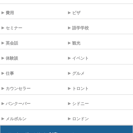
費用
ビザ
セミナー
語学学校
英会話
観光
体験談
イベント
仕事
グルメ
カウンセラー
トロント
バンクーバー
シドニー
メルボルン
ロンドン