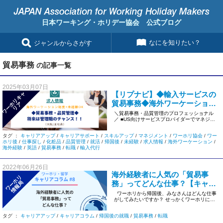
日本ワーキング・ホリデー協会 公式ブログ
なにを知りたい？
ジャンルからさがす
貿易事務
の記事一覧
2025年03月07日
【リプナビ】◆輸入サービスの
ワ
ー
リ
キ
ャ
リ
貿易事務◆海外ワーケーション
ホ
ア
制度あり◎未経験OK＜大阪/正
＼貿易事務・品質管理のプロフェッショナル
／ ■US向けサービスプロバイダーでマネジメ
社員＞#851
ント！ ■急成長中の輸入代 […]
タグ ：
キャリアアップ
/
キャリアサポート
/
スキルアップ
/
マネジメント
/
ワーホリ協会
/
ワー
ホリ後
/
仕事探し
/
化粧品
/
品質管理
/
就活
/
帰国後
/
未経験
/
求人情報
/
海外ワーケーション
/
海外経験
/
英語
/
貿易事務
/
転職
/
輸入代行
2022年06月26日
海外経験者に人気の「貿易事
ワーホリ
務」ってどんな仕事？【キャリ
情報局
アコラム＃08】
ワーホリから帰国後、みなさんはどんな仕事
がしてみたいですか？ せっかくワーホリに行
ったなら、その […]
タグ ：
キャリアアップ
/
キャリアコラム
/
帰国後の就職
/
貿易事務
/
転職