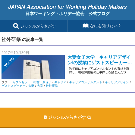
日本ワーキング・ホリデー協会 公式ブログ
なにを知りたい？
ジャンルからさがす
社外研修
の記事一覧
2017年10月30日
大妻女子大学 キャリアデザイ
TOKYO
ンⅠの授業にゲストスピーカー参
加しました
数年前にキャリアコンサルタントの資格を取
得し、現在帰国後の仕事探しを踏まえたワー
クショップや体験談を複数担当さ […]
タグ ：
カウンセラー：松村 奈保子
/
キャリア
/
キャリアコンサルタント
/
キャリアデザイン
/
ゲストスピーカー
/
大妻
/
大学
/
社外研修
ジャンルからさがす