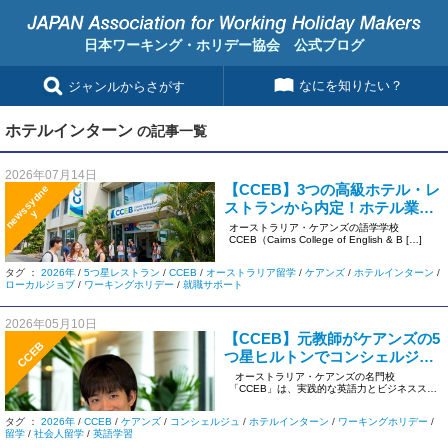
日本ワーキング・ホリデー協会 公式ブログ
なにを知りたい？
ジャンルからさがす
ホテルインターン
の記事一覧
2026年07月14日
【CCEB】3つの高級ホテル・レ
n
e
s
s
y
d
n
e
ストランから内定！ホテル業界
w
y
に強いワーキングホリデープロ
オーストラリア・ケアンズの語学学校
CCEB（Cairns College of English & B […]
グラムで夢を掴む
タグ ：
2026年
/
5つ星レストラン
/
CCEB
/
オーストラリア留学
/
ケアンズ
/
ホテルインターン
/
ローカルジョブ
/
ワーキングホリデー
/
就職サポート
2026年05月10日
【CCEB】元教師がケアンズの5
CCEB
つ星ヒルトンでコンシェルジュ
に！ワーホリ成功の秘訣とは？
オーストラリア・ケアンズの名門校
「CCEB」は、実践的な英語力とビジネススキ
ルが身につくことで定 […]
タグ ：
2026年
/
CCEB
/
ケアンズ
/
コンシェルジュ
/
ホテルインターン
/
ワーキングホリデー
/
留学
/
社会人留学
/
英語学習