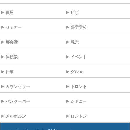
費用
ビザ
セミナー
語学学校
英会話
観光
体験談
イベント
仕事
グルメ
カウンセラー
トロント
バンクーバー
シドニー
メルボルン
ロンドン