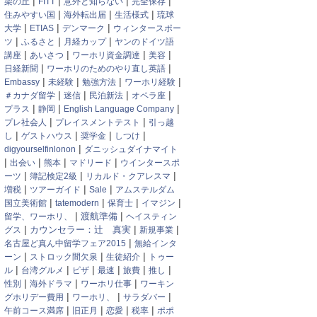
|
|
|
|
架の丘
FITT
意外と知らない
完全保存
|
|
|
住みやすい国
海外転出届
生活様式
琉球
|
|
|
大学
ETIAS
デンマーク
ウィンタースポー
|
|
|
ツ
ふるさと
月経カップ
ヤンのドイツ語
|
|
|
|
講座
あいさつ
ワーホリ資金調達
美容
|
|
日経新聞
ワーホリのためのやり直し英語
|
|
|
|
Embassy
未経験
勉強方法
ワーホリ経験
|
|
|
|
＃カナダ留学
迷信
民泊新法
オペラ座
|
|
|
プラス
静岡
English Language Company
|
|
プレ社会人
プレイスメントテスト
引っ越
|
|
|
|
し
ゲストハウス
奨学金
しつけ
|
digyourselfinlonon
ダニッシュダイナマイト
|
|
|
|
出会い
熊本
マドリード
ウインタースポ
|
|
|
ーツ
簿記検定2級
リカルド・クアレスマ
|
|
|
増税
ツアーガイド
Sale
アムステルダム
|
|
|
|
国立美術館
tatemodern
保育士
イマジン
|
|
渡航準備
留学、ワーホリ、
ヘイスティン
|
|
|
カウンセラー：辻 真実
グス
新規事業
|
名古屋ど真ん中留学フェア2015
無給インタ
|
|
|
ーン
ストロック間欠泉
生徒紹介
トゥー
|
|
|
|
|
|
ル
台湾グルメ
ピザ
最速
旅費
推し
|
|
|
性別
海外ドラマ
ワーホリ仕事
ワーキン
|
|
|
グホリデー費用
ワーホリ、
サラダバー
|
|
|
|
午前コース満席
旧正月
恋愛
税率
ポポ