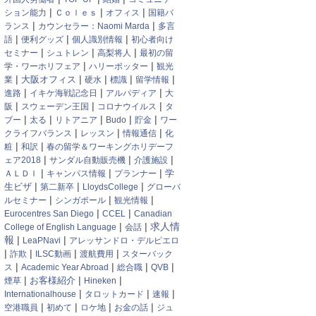
|
|
|
ション能力
Ｃｏｌｅｓ
オフィス
国籍バ
|
|
ランス
カウンセラー：Naomi Marda
多言
|
|
|
語
便利グッズ
個人識別情報
初心者向け
|
|
|
セミナー
シュトレン
高梨将人
最初の留
|
|
学・ワーホリフェア
ハリーポッター
観光
|
|
|
|
|
大阪オフィス
業
硬水
標識
留学情報
|
|
|
進路
イキケ海戦記念日
アルパディア
大
|
|
|
阪
スウェーデン王国
コロナウイルス
タ
|
|
|
|
|
ブー
太る
リトアニア
Budo
貯金
ワー
|
|
|
クライフバランス
レッスン
情報通信
化
|
|
粧
和訳
春の留学＆ワーキングホリデーフ
|
|
|
ェア2018
サンダル自動販売機
介護施設
|
|
|
ＡＬＤＩ
キャンパス情報
プランナー
学
|
|
|
生ビザ
第二新卒
LloydsCollege
グローバ
|
|
|
ルセミナー
シンガポール
観光情報
|
|
Eurocentres San Diego
CCEL
Canadian
|
|
求人情
College of English Language
会話
|
|
報
LeaPNavi
アレッサンドロ・デルピエロ
|
|
|
|
詐欺
ILSC動画
渡航費用
スターバック
|
|
|
|
ス
Academic Year Abroad
総合職
QVB
|
|
|
煙草
お客様紹介
Hineken
|
|
|
Internationalhouse
タロットカード
速報
|
|
|
|
空港職員
初めて
ロケ地
お金の話
ジュ