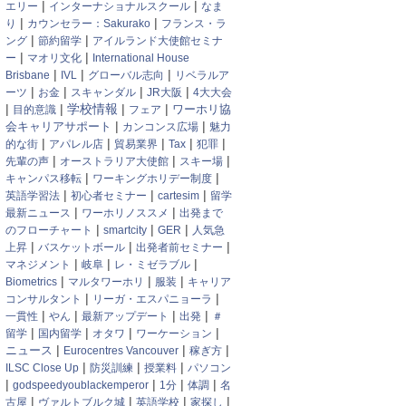
|
|
エリー
インターナショナルスクール
なま
|
|
り
カウンセラー：Sakurako
フランス・ラ
|
|
ング
節約留学
アイルランド大使館セミナ
|
|
ー
マオリ文化
International House
|
|
|
Brisbane
IVL
グローバル志向
リベラルア
|
|
|
|
ーツ
お金
スキャンダル
JR大阪
4大大会
|
|
学校情報
|
|
ワーホリ協
目的意識
フェア
|
|
会キャリアサポート
カンコンス広場
魅力
|
|
|
|
|
的な街
アパレル店
貿易業界
Tax
犯罪
|
|
|
先輩の声
オーストラリア大使館
スキー場
|
|
キャンパス移転
ワーキングホリデー制度
|
|
|
英語学習法
初心者セミナー
cartesim
留学
|
|
最新ニュース
ワーホリノススメ
出発まで
|
|
|
のフローチャート
smartcity
GER
人気急
|
|
|
上昇
バスケットボール
出発者前セミナー
|
|
|
マネジメント
岐阜
レ・ミゼラブル
|
|
|
Biometrics
マルタワーホリ
服装
キャリア
|
|
コンサルタント
リーガ・エスパニョーラ
|
|
|
|
一貫性
やん
最新アップデート
出発
＃
|
|
|
|
留学
国内留学
オタワ
ワーケーション
|
|
|
ニュース
Eurocentres Vancouver
稼ぎ方
|
|
|
ILSC Close Up
防災訓練
授業料
パソコン
|
|
|
|
godspeedyoublackemperor
1分
体調
名
|
|
|
|
古屋
ヴァルトブルク城
英語学校
家探し