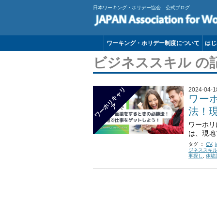
日本ワーキング・ホリデー協会 公式ブログ
ワーキング・ホリデー制度について
はじ
ビジネススキル の
ワ
ー
リ
キ
ャ
リ
2024-04-1
ワー
ホ
ア
法！
ワーホリ
は、現地
タグ ：
CV
,
ジネススキ
事探し
,
体験