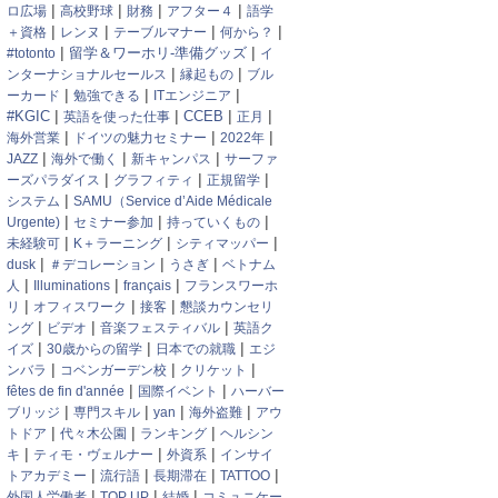
|
|
|
|
ロ広場
高校野球
財務
アフター４
語学
|
|
|
|
＋資格
レンヌ
テーブルマナー
何から？
|
|
#totonto
留学＆ワーホリ-準備グッズ
イ
|
|
ンターナショナルセールス
縁起もの
ブル
|
|
|
ーカード
勉強できる
ITエンジニア
|
|
|
|
#KGIC
CCEB
英語を使った仕事
正月
|
|
|
海外営業
ドイツの魅力セミナー
2022年
|
|
|
JAZZ
海外で働く
新キャンパス
サーファ
|
|
|
ーズパラダイス
グラフィティ
正規留学
|
システム
SAMU（Service d’Aide Médicale
|
|
|
Urgente)
セミナー参加
持っていくもの
|
|
|
未経験可
K＋ラーニング
シティマッパー
|
|
|
dusk
＃デコレーション
うさぎ
ベトナム
|
|
|
人
Illuminations
français
フランスワーホ
|
|
|
リ
オフィスワーク
接客
懇談カウンセリ
|
|
|
ング
ビデオ
音楽フェスティバル
英語ク
|
|
|
イズ
30歳からの留学
日本での就職
エジ
|
|
|
ンバラ
コベンガーデン校
クリケット
|
|
fêtes de fin d'année
国際イベント
ハーバー
|
|
|
|
ブリッジ
専門スキル
yan
海外盗難
アウ
|
|
|
トドア
代々木公園
ランキング
ヘルシン
|
|
|
キ
ティモ・ヴェルナー
外資系
インサイ
|
|
|
|
トアカデミー
流行語
長期滞在
TATTOO
|
|
|
外国人労働者
TOP UP
結婚
コミュニケー