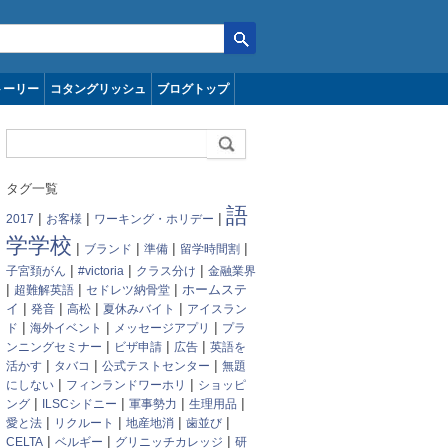
トーリー
コタングリッシュ
ブログトップ
タグ一覧
語
|
|
|
2017
お客様
ワーキング・ホリデー
学学校
|
|
|
|
ブランド
準備
留学時間割
|
|
|
子宮頚がん
#victoria
クラス分け
金融業界
|
|
|
超難解英語
セドレツ納骨堂
ホームステ
|
|
|
|
イ
発音
高松
夏休みバイト
アイスラン
|
|
|
ド
海外イベント
メッセージアプリ
プラ
|
|
|
ンニングセミナー
ビザ申請
広告
英語を
|
|
|
活かす
タバコ
公式テストセンター
無題
|
|
にしない
フィンランドワーホリ
ショッピ
|
|
|
|
ング
ILSCシドニー
軍事勢力
生理用品
|
|
|
|
愛と法
リクルート
地産地消
歯並び
|
|
|
CELTA
ベルギー
グリニッチカレッジ
研