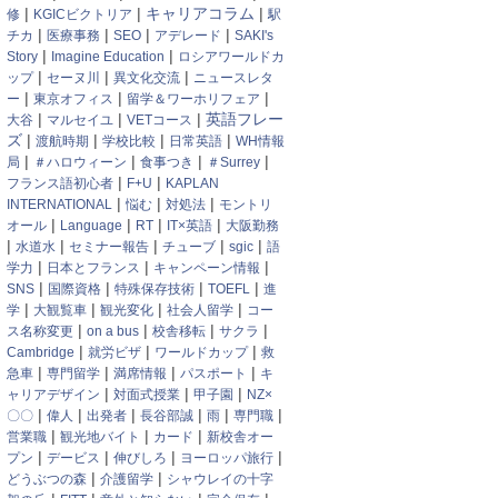
|
|
キャリアコラム
|
修
KGICビクトリア
駅
|
|
|
|
チカ
医療事務
SEO
アデレード
SAKI's
|
|
Story
Imagine Education
ロシアワールドカ
|
|
|
ップ
セーヌ川
異文化交流
ニュースレタ
|
|
|
ー
東京オフィス
留学＆ワーホリフェア
|
|
|
英語フレー
大谷
マルセイユ
VETコース
ズ
|
|
|
|
渡航時期
学校比較
日常英語
WH情報
|
|
|
|
局
＃ハロウィーン
食事つき
＃Surrey
|
|
フランス語初心者
F+U
KAPLAN
|
|
|
INTERNATIONAL
悩む
対処法
モントリ
|
|
|
|
オール
Language
RT
IT×英語
大阪勤務
|
|
|
|
|
水道水
セミナー報告
チューブ
sgic
語
|
|
|
学力
日本とフランス
キャンペーン情報
|
|
|
|
SNS
国際資格
特殊保存技術
TOEFL
進
|
|
|
|
学
大観覧車
観光変化
社会人留学
コー
|
|
|
|
ス名称変更
on a bus
校舎移転
サクラ
|
|
|
Cambridge
就労ビザ
ワールドカップ
救
|
|
|
|
急車
専門留学
満席情報
パスポート
キ
|
|
|
ャリアデザイン
対面式授業
甲子園
NZ×
|
|
|
|
|
|
〇〇
偉人
出発者
長谷部誠
雨
専門職
|
|
|
営業職
観光地バイト
カード
新校舎オー
|
|
|
|
プン
デービス
伸びしろ
ヨーロッパ旅行
|
|
どうぶつの森
介護留学
シャウレイの十字