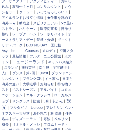
|
|
|
ア
サニタリー
アクティビティー
お申し
|
|
|
込み
渡航〜４ヶ月
コンサルタント
カウ
|
|
|
ンセラー
タトゥー
いってらっしゃい！
|
アイルランドお役立ち情報
★仕事を辞めて
|
|
|
海外へ★
助成金
スピリチュアル
5つ星レ
|
|
|
ストラン
ハリケーン
医療従事者
日帰り
|
|
|
旅行
レープクーヘン
ワーホリバイト
オ
|
|
ーストラリア・デー
禁煙・分煙
ヴィクト
|
|
|
リア・パーク
BOXING DAY
国比較
|
|
Asynchronous Courses
メロディ
空港スタ
|
|
|
ッフ
最新情報
ブルターニュ公爵城
ボス
|
ニュージーランド
|
トン
キャンパス紹介
|
|
|
|
|
スラング
旅行業務
南半球
宇宙飛行士
|
|
|
|
人口
ダンス
第2回
Quest
ブランドコン
|
|
|
サルタント
ブランクOK
すっぽん
日本と
|
|
|
海外の違い
大学進学
お知らせ
持ち物リ
|
|
|
スト
ベストシーズン
アルバイト
コミュ
|
|
ニケーション
エル・クラシコ
ローカルジ
観
|
|
|
|
|
ョブ
サングラス
防虫
5月
乳がん
光
|
|
|
マルタビザ
Europe
アレキサンドル・
|
|
|
ネフスキー大聖堂
海外就労
杉 浩毅
住み
|
|
|
|
込み
ディズニーランド
寒波
ベルリン
|
|
成長
リオネル・メッシ
プロムナード・
|
|