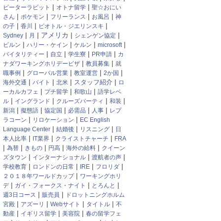
|
|
ピーターラビット
オトナ留学
聖☆おにい
|
|
|
|
さん
ポケモン
フリーランス
お風呂
神
|
|
|
の子
香川
ピオトル・ジエリンスキ
|
|
|
|
アメリカ
Sydney
月
シェンゲン協定
|
|
|
|
ビルン
ハリー・ケイン
ケルン
microsoft
|
|
|
|
バイタリティー
自立
学生寮
PR申請
カ
|
|
ナダワーキングホリデービザ
教員募集
就
|
|
|
|
職事例
グローバル営業
教室運営
2か国
|
|
|
|
スタッフ紹介
海外交通
バイト
北米
ロ
|
|
|
ーカルカフェ
プチ留学
和歌山
語学レベ
|
|
|
|
ル
イングランド
クルーズパーティ
和装
|
|
|
|
|
新潟
擬態語
協定国
必需品
人事
レプ
|
|
ラコーン
リロケーション
EC English
|
|
|
Language Center
結婚後
リスニング
日
|
|
|
本人比率
IT業界
クライストチャーチ
FRA
|
|
|
|
|
為替
きもの
円高
海外の給料
クイーン
|
|
|
ズタウン
インターナショナル
渡航者の声
|
|
|
|
学校教育
ロンドンの日常
IRE
フロリダ
|
２０１８年ワールドカップ
ワーキングホリ
|
|
|
デ
ガイ・フォークス・ナイト
とろんと
|
|
週3日コース
販売員
ドロットニングホルム
|
|
|
|
宮殿
アズーリ
Webサイト
タイトル
不
|
|
|
動産
イギリス留学
美容院
春の留学フェ