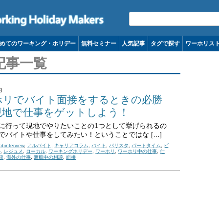
コンテンツへ移動
めてのワーキング・ホリデー
無料セミナー
人気記事
タグで探す
ワーホリス
記事一覧
8
ホリでバイト面接をするときの必勝
現地で仕事をゲットしよう！
に行って現地でやりたいことの1つとして挙げられるの
でバイトや仕事をしてみたい！ということではな […]
jobinterview
,
アルバイト
,
キャリアコラム
,
バイト
,
バリスタ
,
パートタイム
,
ビ
ル
,
レジュメ
,
ローカル
,
ワーキングホリデー
,
ワーホリ
,
ワーホリ中の仕事
,
仕
談
,
海外の仕事
,
渡航中の相談
,
面接