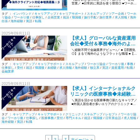
営業／ ■日常的に英語を使う環境◎ ■ワーホリ
員＞1289
帰国者や異業種出身者が活 […]
タグ ：
インバウンド
/
キャリアアップ
/
キャリアサポート
/
スキルアップ
/
ツアー企画
/
ワーホ
リ協会
/
ワーホリ後
/
仕事探し
/
企画営業
/
就活
/
帰国後
/
旅行手配
/
旅行業界
/
求人情報
/
海外
出張
/
海外経験
/
英語
/
転職
2025年09月11日
【求人】グローバルな資産運用
ワ
ー
リ
キ
ャ
リ
会社◆受付＆事務◆海外のよう
ホ
ア
オフィス◎＜東京/正社員＞1140
＼経験不問で金融業界デビュー♪／ ■【雰囲気
◎】まるで海外のようなフラットな職場 ■【グ
ローバル】英語力があれ […]
タグ ：
キャリアアップ
/
キャリアサポート
/
スキルアップ
/
ワーホリ協会
/
ワーホリ後
/
事務
/
仕事探し
/
受付
/
就活
/
帰国後
/
未経験
/
求人情報
/
海外経験
/
独立系
/
英語
/
資産運用
/
転職
/
金融業界
2025年09月11日
【求人】インターナショナルク
ワ
ー
リ
キ
ャ
リ
リニックの医療事務◆未経験
ホ
ア
OK◆外国人の多いエリアで働く
＼英語を活かせる医療事務◎新たなキャリア／
■外国人居住者が多いエリアのクリニック ■未
＜東京/正社員＞1170
経験の方も、医療事務の […]
タグ ：
キャリアアップ
/
キャリアサポート
/
クリニック
/
スキルアップ
/
レセプト
/
ワーホリ協
会
/
ワーホリ後
/
仕事探し
/
医療事務
/
受付
/
専門スキル
/
就活
/
帰国後
/
日常英会話
/
求人情報
/
海外経験
/
英語
/
転職
…
1
2
7
次ページへ »