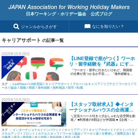
日本ワーキング・ホリデー協会 公式ブログ
なにを知りたい？
ジャンルからさがす
キャリアサポート
の記事一覧
2025年10月28日
【LINE登録で差がつく】ワーホ
ワーホリ
リ・留学経験を『武器』にす
情報局
る！帰国後の就職を成功させる
「ワーホリ・留学に行きたいけれど、帰国後
の仕事が見つかるか不安…」 「海外経験をど
ための3ステップ
うやって日本の転職活動で活か […]
タグ ：
LeaPNavi
/
LINE登録
/
キャリアサポート
/
グローバルキャリア
/
リプナビ
/
ワーホリ
/
ワ
ーホリ協会
/
就職
/
帰国
/
海外経験
/
無料相談
/
留学
/
転職
2025年10月28日
【スタッフ取材求人】◆インタ
ワ
ー
リ
キ
ャ
リ
ーナショナルハウスの企画運営
ホ
ア
◆英語活かせる★格安社宅あり
＼交流スペース付き☆彡おしゃれな住空間を創
造／ ■利用者の6割ほどが外国籍 ■【企画・提
＜正社員＞
案】に携われる！*入居 […]
タグ ：
インターナショナル
/
インバウンド
/
キャリアアップ
/
キャリアサポート
/
ゲストハウス
/
スキルアップ
/
フロント
/
ホテルスタッフ
/
ワーホリ協会
/
ワーホリ後
/
仕事探し
/
国際交流
/
宿
泊事業
/
就活
/
帰国後
/
求人情報
/
海外経験
/
英語
/
転職