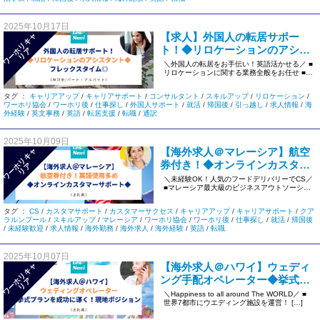
2025年10月17日
【求人】外国人の転居サポー
ワ
ー
リ
キ
ャ
リ
ト！◆リロケーションのアシス
ホ
ア
タント◆フレックスタイム◎＜
＼外国人の転居をお手伝い！英語活かせる／ ■
リロケーションに関する業務全般をお任せ ■国
神戸市＞
際色豊かなスタッフのい […]
タグ ：
キャリアアップ
/
キャリアサポート
/
コンサルタント
/
スキルアップ
/
リロケーション
/
ワーホリ協会
/
ワーホリ後
/
仕事探し
/
外国人サポート
/
就活
/
帰国後
/
引っ越し
/
求人情報
/
海
外経験
/
英文事務
/
英語
/
転居支援
/
転職
/
通訳
2025年10月09日
【海外求人＠マレーシア】航空
ワ
ー
リ
キ
ャ
リ
券付き！◆オンラインカスタマ
ホ
ア
ーサポート◆英語使用多め＜正
＼未経験OK！人気のフードデリバリーでCS／
■マレーシア最大級のビジネスアウトソーシン
社員＞906
グ企業 ■充実の福利厚 […]
タグ ：
CS
/
カスタマサポート
/
カスタマーサクセス
/
キャリアアップ
/
キャリアサポート
/
クア
ラルンプール
/
スキルアップ
/
マレーシア
/
ワーホリ協会
/
ワーホリ後
/
仕事探し
/
就活
/
帰国後
/
未経験歓迎
/
求人情報
/
海外勤務
/
海外求人
/
海外経験
/
英語
/
転職
2025年10月07日
【海外求人＠ハワイ】ウェディ
ワ
ー
リ
キ
ャ
リ
ング手配オペレーター◆挙式プ
ホ
ア
ランを成功に導く！◆現地ポジ
＼Happiness to all around The WORLD／ ■
世界7都市にウエディング施設を運営！ […]
ション＜正社員＞732