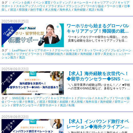
タグ ：
イベント企画
/
イベント運営
/
ウェディング
/
オペレーター
/
キャリアアップ
/
キャリア
サポート
/
スキルアップ
/
ハワイ
/
ブライダル
/
プランニング
/
ワーホリ協会
/
ワーホリ後
/
仕事
探し
/
就活
/
帰国後
/
旅行手配
/
求人情報
/
海外求人
/
海外経験
/
英語
/
転職
2025年09月25日
ワーホリから始まるグローバル
ワーホリ
キャリアアップ！帰国後の就職
情報局
を叶えるLeaPNaviのサポート
ワーキングホリデーや留学から帰国し、その
貴重な経験を活かしてキャリアアップを目指
したいと考えている方も多いので […]
タグ ：
LeaPNavi
/
キャリアサポート
/
グローバルキャリア
/
ネットワーキング
/
プレゼンテーシ
ョン能力
/
リプナビ
/
ワーホリ
/
問題解決能力
/
就職活動
/
海外経験
/
留学
/
異文化コミュニケー
ション能力
/
英語
2025年09月22日
【求人】海外経験を次世代へ！
ワ
ー
リ
キ
ャ
リ
◆留学カウンセラー◆SNS・海
ホ
ア
外出張あり＜東京/正社員＞1324
＼＼留学業界の経験は問いません！／／ ■学校
への営業やSNS広報など、多彩なキャリア♪ ■
添乗員としてアメリカ […]
タグ ：
SNS広報
/
キャリアアップ
/
キャリアサポート
/
グローバル
/
スキルアップ
/
ワーホリ協
会
/
ワーホリ後
/
仕事探し
/
就活
/
帰国後
/
未経験
/
求人情報
/
海外出張
/
海外経験
/
留学エージ
ェント
/
留学カウンセラー
/
留学サポート
/
英語
/
転職
2025年09月22日
【求人】インバウンド旅行オペ
ワ
ー
リ
キ
ャ
リ
レーション◆海外クライアント
ホ
ア
対応◆増員募集☆彡＜東京/正社
＼旅が好きな方にぴったり！旅行オペ・企画