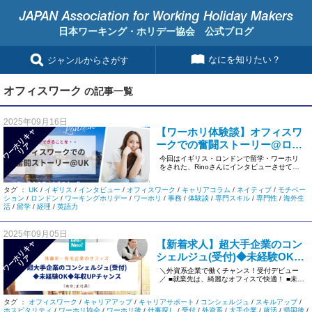
日本ワーキング・ホリデー協会 公式ブログ
なにを知りたい？
ジャンルからさがす
オフィスワーク
の記事一覧
2025年09月16日
【ワーホリ体験談】オフィスワ
ワ
ー
リ
キ
ャ
リ
ークでの奮闘ストーリー@ロン
ホ
ア
ドン
今回はイギリス・ロンドンで留学・ワーホリ
をされた、Rinoさんにインタビューさせて頂
きました(*^-^*) ＜ […]
タグ ：
UK
/
イギリス
/
インタビュー
/
オフィスワーク
/
キャリアコラム
/
ネイティブ
/
モチベー
ション
/
ロンドン
/
ワーキングホリデー
/
ワーホリ
/
事務
/
体験談
/
専門スキル
/
専門性
/
海外生
活
/
留学
/
経理
/
英語力
2025年09月05日
【新着求人】超大手企業のコン
ワ
ー
リ
キ
ャ
リ
シェルジュ(受付)◆未経験OK◆
ホ
ア
年収UPチャンス＜正社員/東京
＼外資系企業で働くチャンス！受付デビュー
／ ■就業先は、綺麗なオフィスで快適！ ■未経
＞d01
験可◎オフィスワーク系に […]
タグ ：
オフィスワーク
/
キャリアアップ
/
キャリアサポート
/
コンシェルジュ
/
スキルアップ
/
ホスピタリティ
/
ワーホリ協会
/
ワーホリ後
/
仕事探し
/
受付
/
外資系
/
大手企業
/
就活
/
帰国後
/