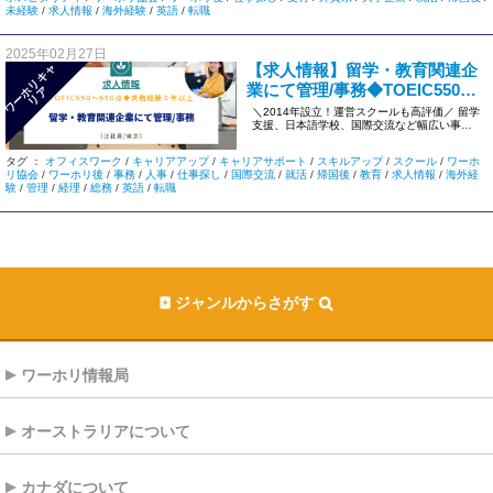
未経験
/
求人情報
/
海外経験
/
英語
/
転職
2025年02月27日
【求人情報】留学・教育関連企
ワ
ー
リ
キ
ャ
リ
業にて管理/事務◆TOEIC550～
ホ
ア
650点◆実務経験３年以上＜東
＼2014年設立！運営スクールも高評価／ 留学
支援、日本語学校、国際交流など幅広い事業
京/正社員＞1120
を展開。 スピード感をも […]
タグ ：
オフィスワーク
/
キャリアアップ
/
キャリアサポート
/
スキルアップ
/
スクール
/
ワーホ
リ協会
/
ワーホリ後
/
事務
/
人事
/
仕事探し
/
国際交流
/
就活
/
帰国後
/
教育
/
求人情報
/
海外経
験
/
管理
/
経理
/
総務
/
英語
/
転職
ジャンルからさがす
ワーホリ情報局
オーストラリアについて
カナダについて