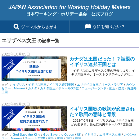
日本ワーキング・ホリデー協会 公式ブログ
なにを知りたい？
ジャンルからさがす
エリザベス女王
の記事一覧
2022年10月05日
カナダは王国だった！？話題の
ワーホリ
イギリス連邦王国とは
情報局
イギリスのエリザベス女王の死去により、イ
ギリス国内や、オーストラリアやカナダなど
に代表されるイギ […]
タグ ：
イギリス
/
イギリス国王
/
イギリス連邦王国
/
エリザベス女王
/
オーストラリア
/
カウン
セラー：Manami
/
カナダ
/
カナダ国王
/
チャールズ3世
/
ニュージーランド
/
国王
/
歴史
/
英連邦
王国
2022年09月26日
イギリス国歌の歌詞が変更され
ワーホリ
た？歌詞の意味と背景
情報局
2022年9月8日、イギリスのエリザベス女王
が死去され、新たに長男チャールズ3世新国王
が即位され […]
タグ ：
God Save the King
/
God Save the Queen
/
UK
/
イギリス
/
エリザベス女王
/
カウンセ
ラー：Manami
/
チャールズ3世
/
和訳
/
国歌
/
意味
/
歌詞