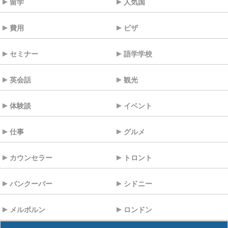
留学
人気国
費用
ビザ
セミナー
語学学校
英会話
観光
体験談
イベント
仕事
グルメ
カウンセラー
トロント
バンクーバー
シドニー
メルボルン
ロンドン