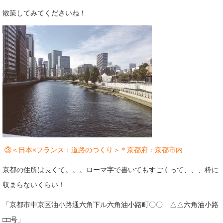
散策してみてくださいね！
③＜日本×フランス：道路のつくり＞＊京都府：京都市内
京都の住所は長くて。。。ローマ字で書いてもすごくって、、、枠に
収まらないくらい！
「京都市中京区油小路通六角下ル六角油小路町〇〇 △△六角油小路
□□号」