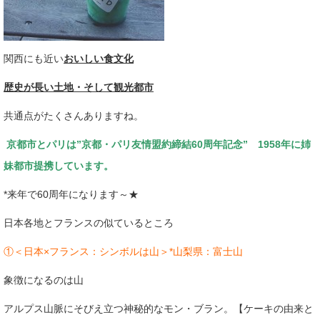
関西にも近い
おいしい食文化
歴史が長い土地・そして観光都市
共通点がたくさんありますね。
京都市とパリは”京都・パリ友情盟約締結60周年記念” 1958年に姉
妹都市提携しています。
*来年で60周年になります～★
日本各地とフランスの似ているところ
①＜日本×フランス：シンボルは山＞*山梨県：富士山
象徴になるのは山
アルプス山脈にそびえ立つ神秘的なモン・ブラン。【ケーキの由来と