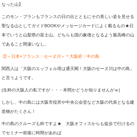
なった山】
このモン・ブランもフランスの日の出とともにその美しい姿を見せる
聖なる山としてガイドBOOKやメッセージカードによく載るもの★日
本でいうと山梨県の富士山。どちらも国の象徴となるよう最高峰の山
であること間違いなし。
②＜日本×フランス：セーヌ川＞＊大阪府：中の島
関西人は「大阪のエッフェル塔は通天閣！大阪のセーヌ川は中の島」
と言うようです。
(生粋の大阪人の私ですが・・・本間かどうか知りませんがｗ)
しかし、中の島には大阪市役所や中央公会堂など大阪の代表となる建
造物がたくさん！
中の島のクルーズも粋ですよ★ 大阪オフィスからも徒歩で行けるの
でセミナー前後に時間があれば