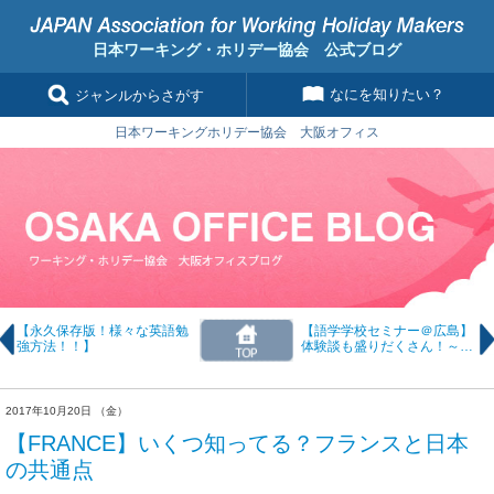
日本ワーキング・ホリデー協会 公式ブログ
なにを知りたい？
ジャンルからさがす
日本ワーキングホリデー協会 大阪オフィス
【永久保存版！様々な英語勉
【語学学校セミナー＠広島】
強方法！！】
体験談も盛りだくさん！～11
月18日開催～
2017年10月20日 （金）
【FRANCE】いくつ知ってる？フランスと日本
の共通点