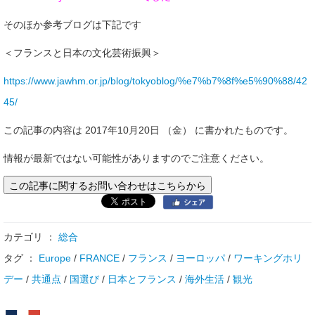
そのほか参考ブログは下記です
＜フランスと日本の文化芸術振興＞
https://www.jawhm.or.jp/blog/tokyoblog/%e7%b7%8f%e5%90%88/42
45/
この記事の内容は 2017年10月20日 （金） に書かれたものです。
情報が最新ではない可能性がありますのでご注意ください。
この記事に関するお問い合わせはこちらから
カテゴリ ：
総合
タグ ：
Europe
/
FRANCE
/
フランス
/
ヨーロッパ
/
ワーキングホリ
デー
/
共通点
/
国選び
/
日本とフランス
/
海外生活
/
観光