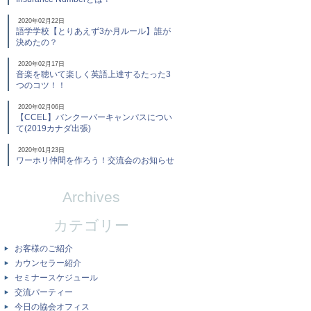
2020年02月22日
語学学校【とりあえず3か月ルール】誰が
決めたの？
2020年02月17日
音楽を聴いて楽しく英語上達するたった3
つのコツ！！
2020年02月06日
【CCEL】バンクーバーキャンパスについ
て(2019カナダ出張)
2020年01月23日
ワーホリ仲間を作ろう！交流会のお知らせ
Archives
カテゴリー
お客様のご紹介
カウンセラー紹介
セミナースケジュール
交流パーティー
今日の協会オフィス