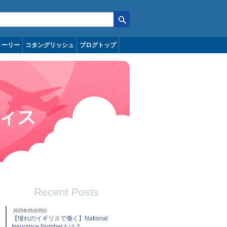
トーリー
コタングリッシュ
ブログトップ
ィス
Recent Posts
2025年05月05日
【憧れのイギリスで働く】National
Insurance Numberとは？