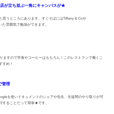
店が立ち並ぶ一角にキャンパスが★
ところにあります。すぐそばにはTiffany & Coや
当に落ち着いた雰囲気で勉強ができます。
ありますので学食やコーヒーはもちろん！このレストランで働くこ
すすめ！
で管理
ogleを使いドキュメントのシェアや先生、生徒間のやり取りが可
付することだって簡単★です。