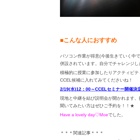
■こんな人におすすめ
パソコン作業が得意(今後生きていく中
併設されています。自分でチャレンジし
積極的に授業に参加したりアクティビテ
CCEL候補に入れてみてくださいね！
2/19(水)12：00～CCELセミナー開催決
現地と中継を結び説明会が開かれます。
聞いてみたい方はぜひご予約を！！★
Have a lovely day♡Moe
でした。
＊＊＊関連記事＊＊＊