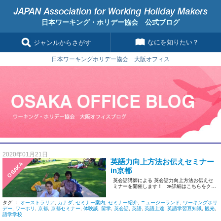
日本ワーキング・ホリデー協会 公式ブログ
なにを知りたい？
ジャンルからさがす
日本ワーキングホリデー協会 大阪オフィス
2020年01月21日
英語力向上方法お伝えセミナー
OSAKA
in京都
英会話講師による 英会話力向上方法お伝えセ
ミナーを開催します！ ≫詳細はこちらをクリ
ック &nb […]
タグ ：
オーストラリア
,
カナダ
,
セミナー案内
,
セミナー紹介
,
ニュージーランド
,
ワーキングホリ
デー
,
ワーホリ
,
京都
,
京都セミナー
,
体験談
,
留学
,
英会話
,
英語
,
英語上達
,
英語学習豆知識
,
観光
,
語学学校