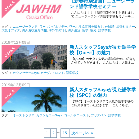
【新春特別企画】ニュージーラ
OSAKA
ンド語学学校セミナー
こんにちは！！ 【新春特別企画】と題しまし
て ニュージーランドの語学学校セミナーを開
催いたします！ […]
タグ ：
ニュージーランド
,
ワーキングホリデー
,
ワーホリ協定国を知る！
,
体験談
,
出張セミナー
,
大阪オフィス
,
海外お役立ち情報
,
海外での1日
,
海外生活
,
留学
,
観光
,
語学学校
2019年12月09日
新人スタッフSayaが見た語学学
OSAKA
校【Quest】の魅力
【Quest】カナダで人気の語学学校のご紹介を
させていただきます。 こんにちは、大阪オフ
ィスのSayaです！ […]
タグ ：
カウンセラーSaya
,
カナダ
,
トロント
,
語学学校
2019年12月09日
新人スタッフSayaが見た語学学
OSAKA
校【SPC】の魅力
【SPC】オーストラリアで人気の語学学校の
ご紹介させていただきます。 こんにちは、大
阪オフィスのSayaです！ […]
タグ ：
オーストラリア
,
カウンセラーSaya
,
ゴールドコースト
,
ブリスベン
,
語学学校
…
1
2
15
次ページへ »