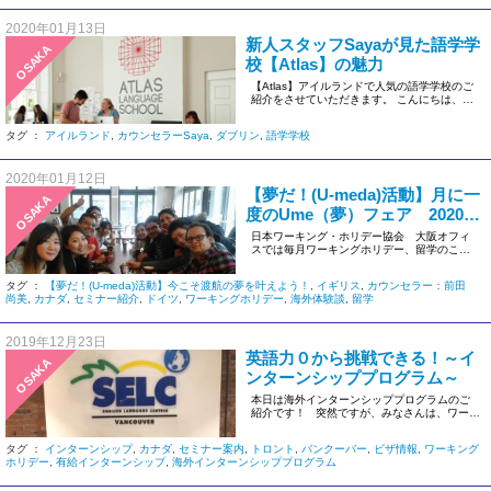
2020年01月13日
新人スタッフSayaが見た語学学
OSAKA
校【Atlas】の魅力
【Atlas】アイルランドで人気の語学学校のご
紹介をさせていただきます。 こんにちは、大
阪オフィスのSayaで […]
タグ ：
アイルランド
,
カウンセラーSaya
,
ダブリン
,
語学学校
2020年01月12日
【夢だ！(U-meda)活動】月に一
OSAKA
度のUme（夢）フェア 2020年
02月02日（日）
日本ワーキング・ホリデー協会 大阪オフィ
スでは毎月ワーキングホリデー、留学のこと
が1日でわかる月替わりイベント […]
タグ ：
【夢だ！(U-meda)活動】今こそ渡航の夢を叶えよう！
,
イギリス
,
カウンセラー：前田
尚美
,
カナダ
,
セミナー紹介
,
ドイツ
,
ワーキングホリデー
,
海外体験談
,
留学
2019年12月23日
英語力０から挑戦できる！～イ
OSAKA
ンターンシッププログラム～
本日は海外インターンシッププログラムのご
紹介です！ 突然ですが、みなさんは、ワーキ
ングホリデーや […]
タグ ：
インターンシップ
,
カナダ
,
セミナー案内
,
トロント
,
バンクーバー
,
ビザ情報
,
ワーキング
ホリデー
,
有給インターンシップ
,
海外インターンシッププログラム