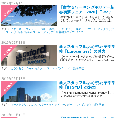
2019年12月14日
【留学＆ワーキングホリデー新
OSAKA
春初夢フェア 2020】日本ワー
キング・ホリデーで初夢をかな
年末で忙しい中ですが、みなさまいかがお過
ごしでしょうか？ みなさん、こんにちは♡
えましょう！
[…]
タグ ：
イギリス
,
カウンセラー：前田 尚美
,
カナダ
,
セミナー案内
,
ドイツ
,
ワーキングホリデ
ー
,
ワーホリ
,
留学
,
留学＆ワーキングホリデー新春初夢フェア 2020
2019年12月13日
新人スタッフSayaが見た語学学
OSAKA
校【Eurocentres】の魅力
【Eurocentres】カナダで人気の語学学校のご
紹介をさせていただきます。 こんにちは、大
阪オフィスのSa […]
タグ ：
カウンセラーSaya
,
カナダ
,
トロント
,
バンクーバー
,
語学学校
2019年12月13日
新人スタッフSayaが見た語学学
OSAKA
校【IH SYD】の魅力
【IH SYD(International House Sydney)】カナ
ダで人気の語学学校のご紹介をさせて […]
タグ ：
オーストラリア
,
カウンセラーSaya
,
シドニー
,
ダーウィン
,
ボンダイ
,
語学学校
2019年12月12日