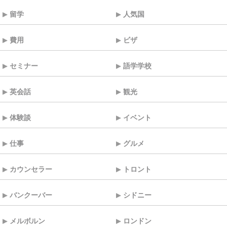
留学
人気国
費用
ビザ
セミナー
語学学校
英会話
観光
体験談
イベント
仕事
グルメ
カウンセラー
トロント
バンクーバー
シドニー
メルボルン
ロンドン