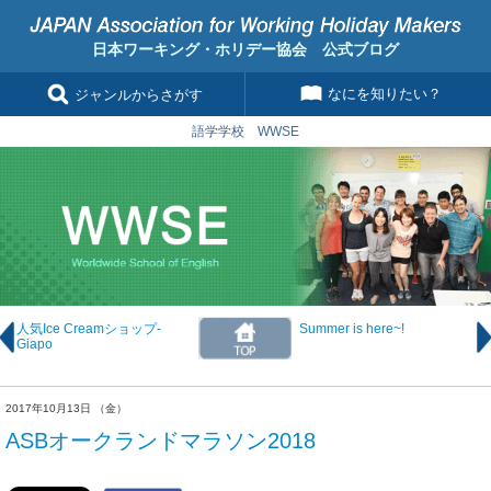
日本ワーキング・ホリデー協会 公式ブログ
なにを知りたい？
ジャンルからさがす
語学学校 WWSE
人気Ice Creamショップ-
Summer is here~!
Giapo
2017年10月13日 （金）
ASBオークランドマラソン2018