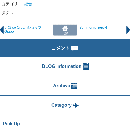
カテゴリ ：
総合
タグ ：
人気Ice Creamショップ-
Summer is here~!
Giapo
BLOG Information
Archive
Category
Pick Up