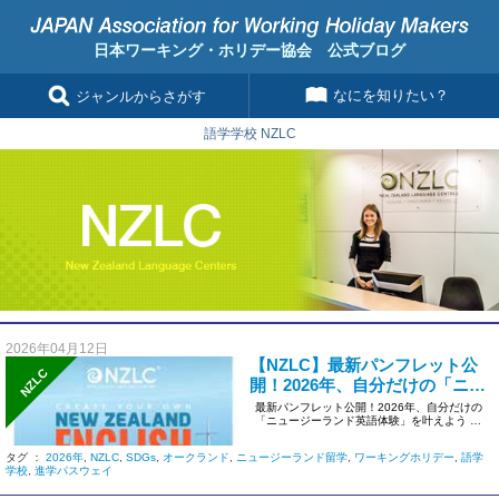
日本ワーキング・ホリデー協会 公式ブログ
なにを知りたい？
ジャンルからさがす
語学学校 NZLC
2026年04月12日
【NZLC】最新パンフレット公
NZLC
開！2026年、自分だけの「ニュ
ージーランド英語体験」を叶え
最新パンフレット公開！2026年、自分だけの
「ニュージーランド英語体験」を叶えよう ニ
よう
ュージーランド最大級の語 […]
タグ ：
2026年
,
NZLC
,
SDGs
,
オークランド
,
ニュージーランド留学
,
ワーキングホリデー
,
語学
学校
,
進学パスウェイ