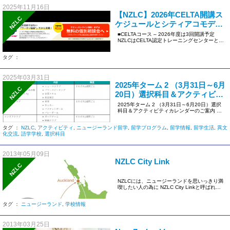
2025年11月16日
【NZLC】2026年CELTA開講ス
NZLC
ケジュールとシティアコモデー
ション手配サービス再開のお知
■CELTAコース – 2026年度は3回開講予定
NZLCはCELTA認定トレーニングセンターとし
らせ
て、定期的 […]
タグ ：
2025年03月31日
2025年ターム 2 （3月31日～6月
NZLC
20日）選択科目＆アクティビテ
ィカレンダーのご案内- More
2025年ターム 2 （3月31日～6月20日）選択
科目＆アクティビティカレンダーのご案内 最
Electives, More Activities,
新のカレンダーは […]
More Fun!
タグ ：
NZLC
,
アクティビティ
,
ニュージーランド留学
,
留学プログラム
,
留学情報
,
留学生活
,
異文
化交流
,
語学学校
,
選択科目
2013年05月09日
NZLC City Link
NZLC
NZLCには、ニュージーランドを思いっきり満
喫したい人の為に NZLC City Linkと呼ばれる
プログラム […]
タグ ：
ニュージーランド
,
学校情報
2013年03月25日