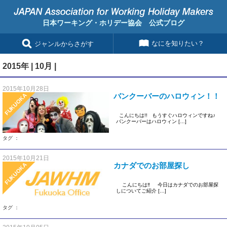
日本ワーキング・ホリデー協会 公式ブログ
なにを知りたい？
ジャンルからさがす
2015年 | 10月 |
2015年10月28日
バンクーバーのハロウィン！！
FUKUOKA
こんにちは!! もうすぐハロウィンですね♪
バンクーバーはハロウィン […]
タグ ：
2015年10月21日
カナダでのお部屋探し
FUKUOKA
こんにちは‼ 今日はカナダでのお部屋探
しについてご紹介 […]
タグ ：