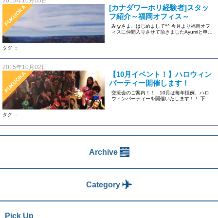
2015年10月05日
[カナダワーホリ経験者]スタッ
FUKUOKA
フ紹介～福岡オフィス～
みなさま、はじめまして^^ 今月より福岡オフ
ィスに仲間入りさせて頂きましたAyumiと申し
ます‼ 今日は私の自 […]
タグ ：
2015年10月02日
【10月イベント！】ハロウィン
FUKUOKA
パーティー開催します！
交流会のご案内！！ 10月は毎年恒例、ハロ
ウィンパーティーを開催いたします！！ 下記
詳細です！ […]
タグ ：
Archive
Category
Pick Up