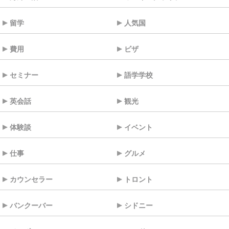
留学
人気国
費用
ビザ
セミナー
語学学校
英会話
観光
体験談
イベント
仕事
グルメ
カウンセラー
トロント
バンクーバー
シドニー