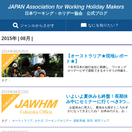
日本ワーキング・ホリデー協会 公式ブログ
なにを知りたい？
ジャンルからさがす
2015年 | 08月 |
2015年08月25日
【オーストラリア★現地レポー
FUKUOKA
ト★】
７年半日本の旅行会社に勤務し、ワーキング
ホリデービザで渡航できるギリギリの年齢30
歳 で思い切ってオーストラリ […]
タグ ：
2015年08月13日
いよいよ夏休みも終盤！長期休
FUKUOKA
み中にセミナーに行くべき3つの
理由。
お盆休みに突入し、夏休みも残すところわず
かになってきましたね！ お休みの人も、お仕
事の人も、学生 […]
タグ ：
オーストラリア
,
カナダ
,
ワーキングホリデー
,
渡航準備
,
留学
,
留学フェア