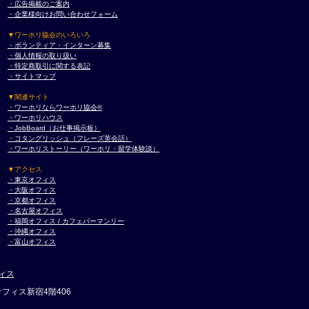
・広告掲載のご案内
・企業様向けお問い合わせフォーム
▼ワーホリ協会のいろいろ
・ボランティア・インターン募集
・個人情報の取り扱い
・特定商取引に関する表記
・サイトマップ
▼関連サイト
・ワーホリならワーホリ協会®︎
・ワーホリハウス
・JobBoard（お仕事掲示板）
・コタングリッシュ（フレーズ英会話）
・ワーホリストーリー（ワーホリ・留学体験談）
▼アクセス
・東京オフィス
・大阪オフィス
・京都オフィス
・名古屋オフィス
・福岡オフィス / カフェバーマンリー
・沖縄オフィス
・富山オフィス
ィス
フィス新宿4階406