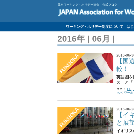
日本ワーキング・ホリデー協会 公式ブログ
ワーキング・ホリデー制度について
はじ
2016年 | 06月 |
FUKUOKA
2016-06-3
【国
較！
英語圏を
ス」と「
タグ ：
EU
,
ッパ
,
ワーホ
FUKUOKA
2016-06-2
【イ
と展
イギリス