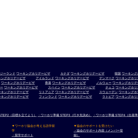
ジーランド
ワーキングホリデービザ
カナダ
ワーキングホリデービザ
韓国
ワーキング
キングホリデービザ
アイルランド
ワーキングホリデービザ
デンマーク
ワーキングホリ
ワーキングホリデービザ
香港
ワーキングホリデービザ
ノルウェー
ワーキングホリデ
ー
ワーキングホリデービザ
スペイン
ワーキングホリデービザ
チェコ
ワーキングホリ
ーキングホリデービザ
リトアニア
ワーキングホリデービザ
スウェーデン
ワーキングホ
ーキングホリデービザ
フィンランド
ワーキングホリデービザ
ラトビア
ワーキングホリ
STEP2（目標を立てよう）
・ワーホリ準備 STEP3（行き先決め）
・ワーホリ準備 STEP4（出発
▼ワーホリ協会が考える語学留
▼協会のサポートを受けたい
学
・協会のサポート内容（メンバー登
・留学サポート
録）