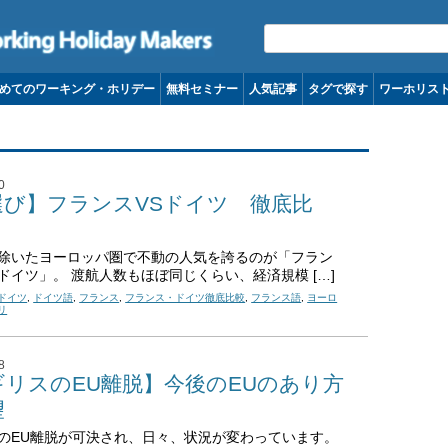
コンテンツへ移動
めてのワーキング・ホリデー
無料セミナー
人気記事
タグで探す
ワーホリス
0
選び】フランスVSドイツ 徹底比
除いたヨーロッパ圏で不動の人気を誇るのが「フラン
ドイツ」。 渡航人数もほぼ同じくらい、経済規模 […]
ドイツ
,
ドイツ語
,
フランス
,
フランス・ドイツ徹底比較
,
フランス語
,
ヨーロ
リ
8
ギリスのEU離脱】今後のEUのあり方
望
のEU離脱が可決され、日々、状況が変わっています。