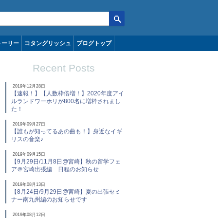
トーリー
コタングリッシュ
ブログトップ
Recent Posts
2019年12月28日
【速報！】【人数枠倍増！】2020年度アイ
ルランドワーホリが800名に増枠されまし
た！
2019年09月27日
【誰もが知ってるあの曲も！】身近なイギ
リスの音楽♪
2019年09月15日
【9月29日/11月8日@宮崎】秋の留学フェ
ア＠宮崎出張編 日程のお知らせ
2019年08月13日
【8月24日/9月29日@宮崎】夏の出張セミ
ナー南九州編のお知らせです
2019年08月12日