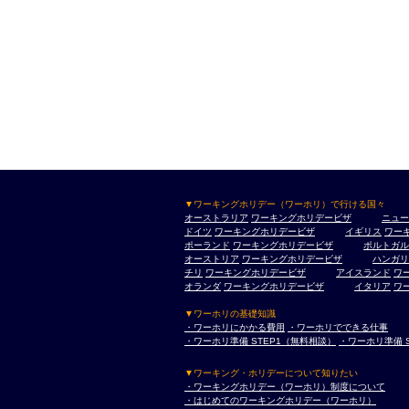
▼ワーキングホリデー（ワーホリ）で行ける国々
オーストラリア
ワーキングホリデービザ
ニュー
ドイツ
ワーキングホリデービザ
イギリス
ワー
ポーランド
ワーキングホリデービザ
ポルトガル
オーストリア
ワーキングホリデービザ
ハンガリ
チリ
ワーキングホリデービザ
アイスランド
ワ
オランダ
ワーキングホリデービザ
イタリア
ワ
▼ワーホリの基礎知識
・ワーホリにかかる費用
・ワーホリでできる仕事
・ワーホリ準備 STEP1（無料相談）
・ワーホリ準備 
▼ワーキング・ホリデーについて知りたい
・ワーキングホリデー（ワーホリ）制度について
・はじめてのワーキングホリデー（ワーホリ）