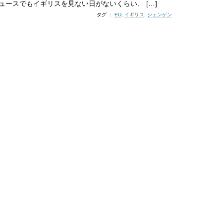
ュースでもイギリスを見ない日がないくらい、 […]
タグ ：
EU
,
イギリス
,
シェンゲン