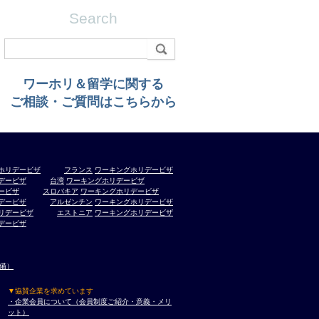
Search
ワーホリ＆留学に関する
ご相談・ご質問はこちらから
ホリデービザ
フランス
ワーキングホリデービザ
デービザ
台湾
ワーキングホリデービザ
ービザ
スロバキア
ワーキングホリデービザ
デービザ
アルゼンチン
ワーキングホリデービザ
リデービザ
エストニア
ワーキングホリデービザ
デービザ
準備）
▼協賛企業を求めています
・企業会員について（会員制度ご紹介・意義・メリ
ット）