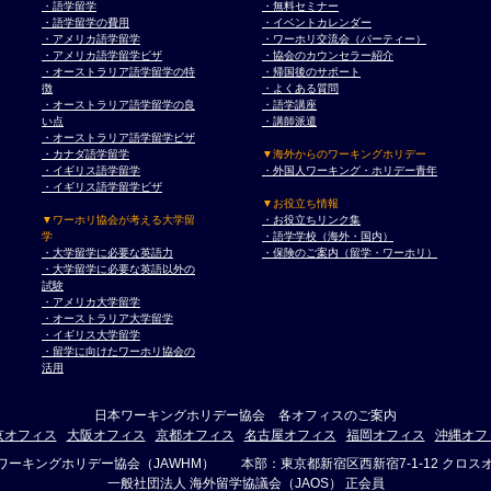
・語学留学
・無料セミナー
・語学留学の費用
・イベントカレンダー
・アメリカ語学留学
・ワーホリ交流会（パーティー）
・アメリカ語学留学ビザ
・協会のカウンセラー紹介
・オーストラリア語学留学の特
・帰国後のサポート
徴
・よくある質問
・オーストラリア語学留学の良
・語学講座
い点
・講師派遣
・オーストラリア語学留学ビザ
・カナダ語学留学
▼海外からのワーキングホリデー
・イギリス語学留学
・外国人ワーキング・ホリデー青年
・イギリス語学留学ビザ
▼お役立ち情報
▼ワーホリ協会が考える大学留
・お役立ちリンク集
学
・語学学校（海外・国内）
・大学留学に必要な英語力
・保険のご案内（留学・ワーホリ）
・大学留学に必要な英語以外の
試験
・アメリカ大学留学
・オーストラリア大学留学
・イギリス大学留学
・留学に向けたワーホリ協会の
活用
日本ワーキングホリデー協会 各オフィスのご案内
京オフィス
大阪オフィス
京都オフィス
名古屋オフィス
福岡オフィス
沖縄オフ
ワーキングホリデー協会（JAWHM） 本部：東京都新宿区西新宿7-1-12 クロスオ
一般社団法人 海外留学協議会（JAOS） 正会員