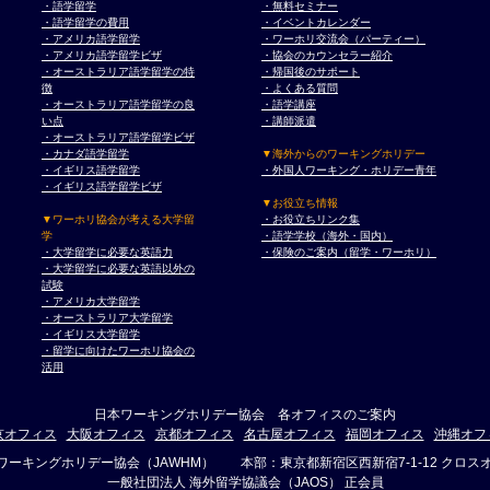
・語学留学
・無料セミナー
・語学留学の費用
・イベントカレンダー
・アメリカ語学留学
・ワーホリ交流会（パーティー）
・アメリカ語学留学ビザ
・協会のカウンセラー紹介
・オーストラリア語学留学の特
・帰国後のサポート
徴
・よくある質問
・オーストラリア語学留学の良
・語学講座
い点
・講師派遣
・オーストラリア語学留学ビザ
・カナダ語学留学
▼海外からのワーキングホリデー
・イギリス語学留学
・外国人ワーキング・ホリデー青年
・イギリス語学留学ビザ
▼お役立ち情報
▼ワーホリ協会が考える大学留
・お役立ちリンク集
学
・語学学校（海外・国内）
・大学留学に必要な英語力
・保険のご案内（留学・ワーホリ）
・大学留学に必要な英語以外の
試験
・アメリカ大学留学
・オーストラリア大学留学
・イギリス大学留学
・留学に向けたワーホリ協会の
活用
日本ワーキングホリデー協会 各オフィスのご案内
京オフィス
大阪オフィス
京都オフィス
名古屋オフィス
福岡オフィス
沖縄オフ
ワーキングホリデー協会（JAWHM） 本部：東京都新宿区西新宿7-1-12 クロスオ
一般社団法人 海外留学協議会（JAOS） 正会員