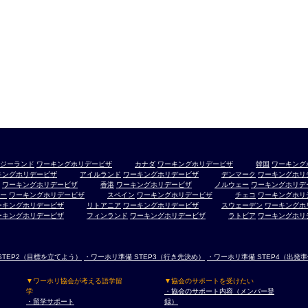
ジーランド
ワーキングホリデービザ
カナダ
ワーキングホリデービザ
韓国
ワーキング
キングホリデービザ
アイルランド
ワーキングホリデービザ
デンマーク
ワーキングホリ
ワーキングホリデービザ
香港
ワーキングホリデービザ
ノルウェー
ワーキングホリデ
ー
ワーキングホリデービザ
スペイン
ワーキングホリデービザ
チェコ
ワーキングホリ
ーキングホリデービザ
リトアニア
ワーキングホリデービザ
スウェーデン
ワーキングホ
ーキングホリデービザ
フィンランド
ワーキングホリデービザ
ラトビア
ワーキングホリ
STEP2（目標を立てよう）
・ワーホリ準備 STEP3（行き先決め）
・ワーホリ準備 STEP4（出発
▼ワーホリ協会が考える語学留
▼協会のサポートを受けたい
学
・協会のサポート内容（メンバー登
・留学サポート
録）