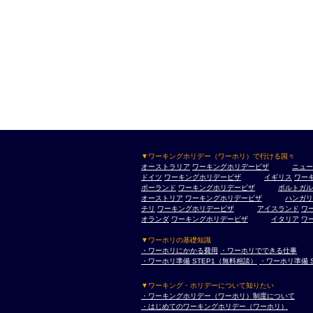
▼ワーキングホリデー（ワーホリ）で行ける国々
オーストラリア
ワーキングホリデービザ
ニュー
ドイツ
ワーキングホリデービザ
イギリス
ワー
ポーランド
ワーキングホリデービザ
ポルトガル
オーストリア
ワーキングホリデービザ
ハンガリ
チリ
ワーキングホリデービザ
アイスランド
ワ
オランダ
ワーキングホリデービザ
イタリア
ワ
▼ワーホリの基礎知識
・ワーホリにかかる費用
・ワーホリでできる仕事
・ワーホリ準備 STEP1（無料相談）
・ワーホリ準備 
▼ワーキング・ホリデーについて知りたい
・ワーキングホリデー（ワーホリ）制度について
・はじめてのワーキングホリデー（ワーホリ）