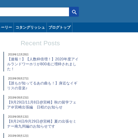
トーリー
コタングリッシュ
ブログトップ
Recent Posts
2019年12月28日
【速報！】【人数枠倍増！】2020年度アイ
ルランドワーホリが800名に増枠されまし
た！
2019年09月27日
【誰もが知ってるあの曲も！】身近なイギ
リスの音楽♪
2019年09月15日
【9月29日/11月8日@宮崎】秋の留学フェ
ア＠宮崎出張編 日程のお知らせ
2019年08月13日
【8月24日/9月29日@宮崎】夏の出張セミ
ナー南九州編のお知らせです
2019年08月12日