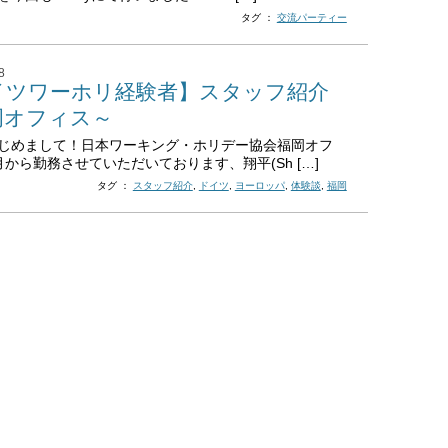
タグ ：
交流パーティー
8
イツワーホリ経験者】スタッフ紹介
岡オフィス～
じめまして！日本ワーキング・ホリデー協会福岡オフ
月から勤務させていただいております、翔平(Sh […]
タグ ：
スタッフ紹介
,
ドイツ
,
ヨーロッパ
,
体験談
,
福岡