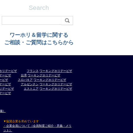
Search
ワーホリ＆留学に関する
ご相談・ご質問はこちらから
ホリデービザ
フランス
ワーキングホリデービザ
デービザ
台湾
ワーキングホリデービザ
ービザ
スロバキア
ワーキングホリデービザ
デービザ
アルゼンチン
ワーキングホリデービザ
リデービザ
エストニア
ワーキングホリデービザ
デービザ
準備）
▼協賛企業を求めています
・企業会員について（会員制度ご紹介・意義・メリ
ット）