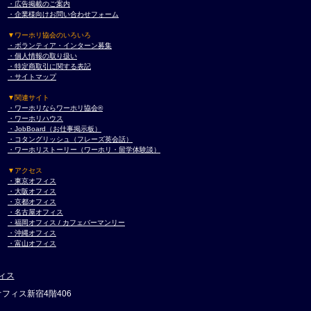
・広告掲載のご案内
・企業様向けお問い合わせフォーム
▼ワーホリ協会のいろいろ
・ボランティア・インターン募集
・個人情報の取り扱い
・特定商取引に関する表記
・サイトマップ
▼関連サイト
・ワーホリならワーホリ協会®︎
・ワーホリハウス
・JobBoard（お仕事掲示板）
・コタングリッシュ（フレーズ英会話）
・ワーホリストーリー（ワーホリ・留学体験談）
▼アクセス
・東京オフィス
・大阪オフィス
・京都オフィス
・名古屋オフィス
・福岡オフィス / カフェバーマンリー
・沖縄オフィス
・富山オフィス
ィス
フィス新宿4階406