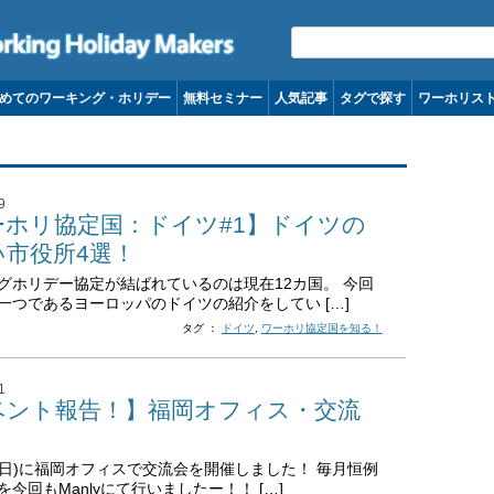
コンテンツへ移動
めてのワーキング・ホリデー
無料セミナー
人気記事
タグで探す
ワーホリス
9
ーホリ協定国：ドイツ#1】ドイツの
い市役所4選！
グホリデー協定が結ばれているのは現在12カ国。 今回
一つであるヨーロッパのドイツの紹介をしてい […]
タグ ：
ドイツ
,
ワーホリ協定国を知る！
1
ベント報告！】福岡オフィス・交流
日(日)に福岡オフィスで交流会を開催しました！ 毎月恒例
今回もManlyにて行いましたー！！ […]