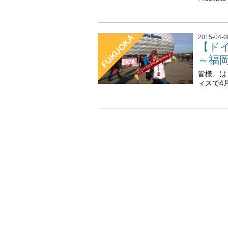
FUKUOKA
2015-04-0
【ド
～福
皆様、は
ィスで4