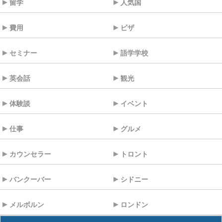
留学
人気国
費用
ビザ
セミナー
語学学校
英会話
観光
体験談
イベント
仕事
グルメ
カウンセラー
トロント
バンクーバー
シドニー
メルボルン
ロンドン