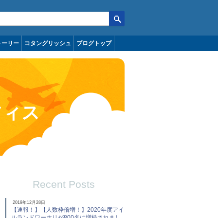
トーリー
コタングリッシュ
ブログトップ
フィス
Recent Posts
2019年12月28日
【速報！】【人数枠倍増！】2020年度アイ
ルランドワーホリが800名に増枠されまし