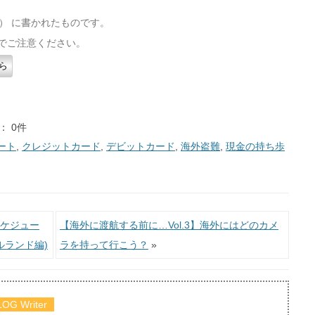
（月） に書かれたものです。
でご注意ください。
ら
： 0件
ート
,
クレジットカード
,
デビットカード
,
海外盗難
,
現金の持ち歩
ケジュー
【海外に渡航する前に…Vol.3】海外にはどのカメ
ルランド編)
ラを持って行こう？
»
LOG Writer