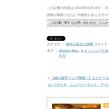
この記事の内容は 2016年04月18日 
情報が最新ではない可能性がありますの
この記事に関するお問い合わせはこちらか
カテゴリ ：
海外お役立ち情報
コメント 
タグ ：
Shohey-Blog
,
キャッシュパスポ
き方
投稿ナビゲーション
«
【春の留学フェア開催！】セミナース
ル！(カナダ・ニュージーランド・アイ
B