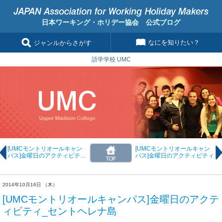
日本ワーキング・ホリデー協会 公式ブログ
なにを知りたい？
ジャンルからさがす
語学学校 UMC
[UMCモントリオールキャン
[UMCモントリオールキャン
パス]金曜日のアクティビティ
パス]金曜日のアクティビティ
_聖ジョセフ礼拝堂
2014年10月16日 （木）
[UMCモントリオールキャンパス]金曜日のアクテ
ィビティ_セントヘレナ島