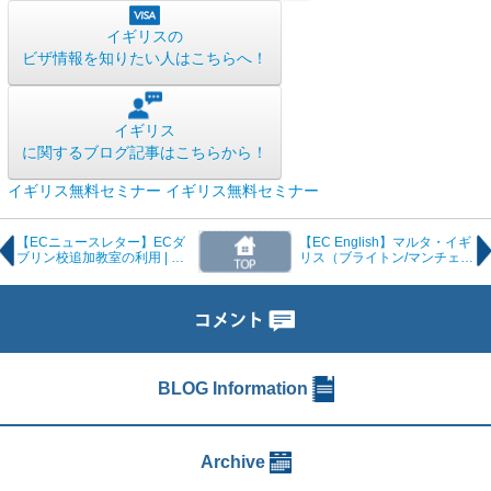
イギリスの
ビザ情報を知りたい人はこちらへ！
イギリス
に関するブログ記事はこちらから！
イギリス無料セミナー
イギリス無料セミナー
【ECニュースレター】ECダ
【EC English】マルタ・イギ
ブリン校追加教室の利用 | ニ
リス（ブライトン/マンチェス
ューヨーク校夏期ダブルバン
ター）最新タイムテーブルの
ク時間割
ご案内
BLOG Information
Archive