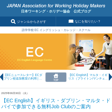
日本ワーキング・ホリデー協会 公式ブログ
なにを知りたい？
ジャンルからさがす
語学学校 EC イングリッシュ・カレッジ・スクール
【ECニュースレター】ECダ
【EC English】マルタ・イギ
ブリン校追加教室の利用 | ニ
リス（ブライトン/マンチェス
ューヨーク校夏期ダブルバン
ター）最新タイムテーブルの
ク時間割
ご案内
2025年09月30日 （火）
【EC English】イギリス・ダブリン・マルタ・ド
バイで参加できる無料Job Clubのご案内