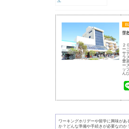
ィ
B
学
２
ー
サ
ラ
豊
ー
ッ
ん
ワーキングホリデーや留学に興味があ
か？どんな準備や手続きが必要なのか