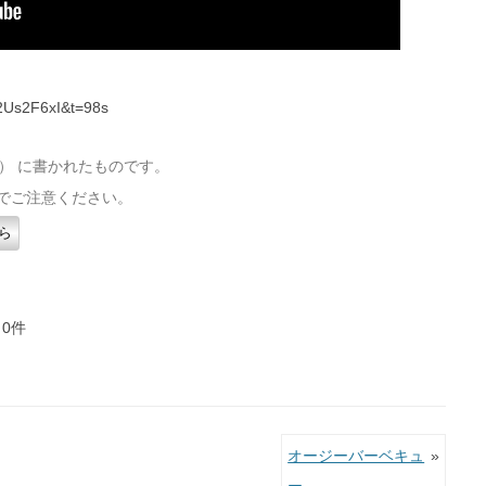
2Us2F6xI&t=98s
（火） に書かれたものです。
でご注意ください。
ら
 0件
オージーバーベキュ
»