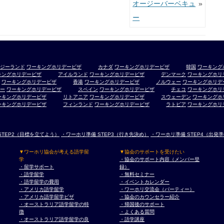
オージーバーベキュ
»
ー
ジーランド
ワーキングホリデービザ
カナダ
ワーキングホリデービザ
韓国
ワーキング
キングホリデービザ
アイルランド
ワーキングホリデービザ
デンマーク
ワーキングホリ
ワーキングホリデービザ
香港
ワーキングホリデービザ
ノルウェー
ワーキングホリデ
ー
ワーキングホリデービザ
スペイン
ワーキングホリデービザ
チェコ
ワーキングホリ
ーキングホリデービザ
リトアニア
ワーキングホリデービザ
スウェーデン
ワーキングホ
ーキングホリデービザ
フィンランド
ワーキングホリデービザ
ラトビア
ワーキングホリ
STEP2（目標を立てよう）
・ワーホリ準備 STEP3（行き先決め）
・ワーホリ準備 STEP4（出発
▼ワーホリ協会が考える語学留
▼協会のサポートを受けたい
学
・協会のサポート内容（メンバー登
・留学サポート
録）
・語学留学
・無料セミナー
・語学留学の費用
・イベントカレンダー
・アメリカ語学留学
・ワーホリ交流会（パーティー）
・アメリカ語学留学ビザ
・協会のカウンセラー紹介
・オーストラリア語学留学の特
・帰国後のサポート
徴
・よくある質問
・オーストラリア語学留学の良
・語学講座