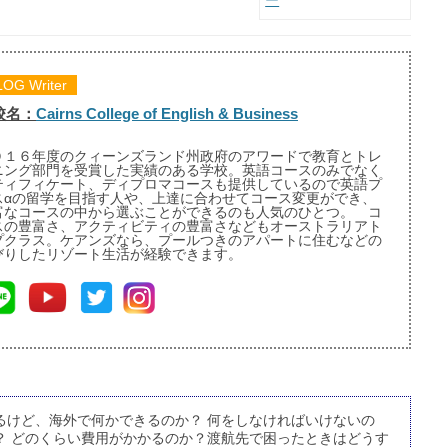
ー
LOG Writer
校名：
Cairns College of English & Business
０１６年度のクィーンズランド州政府のアワードで教育とトレ
ニング部門を受賞した実績のある学校。英語コースのみでなく
ティフィケート、ディプロマコースも提供しているので英語プ
スαの留学を目指す人や、上達に合わせてコース変更ができ、
富なコースの中から選ぶことができるのも人気のひとつ。 コ
スの豊富さ、アクティビティの豊富さなどもオーストラリアト
プクラス。ケアンズなら、プールつきのアパートに住むなどの
びりしたリゾート生活が経験できます。
るけど、海外で何かできるのか？ 何をしなければいけないの
？ どのくらい費用がかかるのか？渡航先で困ったときはどうす