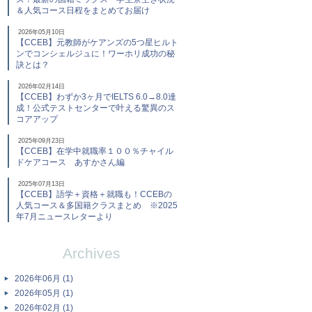
＆人気コース日程をまとめてお届け
2026年05月10日
【CCEB】元教師がケアンズの5つ星ヒルト
ンでコンシェルジュに！ワーホリ成功の秘
訣とは？
2026年02月14日
【CCEB】わずか3ヶ月でIELTS 6.0→8.0達
成！公式テストセンターで叶える驚異のス
コアアップ
2025年09月23日
【CCEB】在学中就職率１００％チャイル
ドケアコース あすかさん編
2025年07月13日
【CCEB】語学＋資格＋就職も！CCEBの
人気コース＆多国籍クラスまとめ ※2025
年7月ニュースレターより
Archives
2026年06月 (1)
2026年05月 (1)
2026年02月 (1)