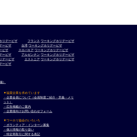
ホリデービザ
フランス
ワーキングホリデービザ
デービザ
台湾
ワーキングホリデービザ
ービザ
スロバキア
ワーキングホリデービザ
デービザ
アルゼンチン
ワーキングホリデービザ
リデービザ
エストニア
ワーキングホリデービザ
デービザ
準備）
▼協賛企業を求めています
・企業会員について（会員制度ご紹介・意義・メリ
ット）
・広告掲載のご案内
・企業様向けお問い合わせフォーム
▼ワーホリ協会のいろいろ
・ボランティア・インターン募集
・個人情報の取り扱い
・特定商取引に関する表記