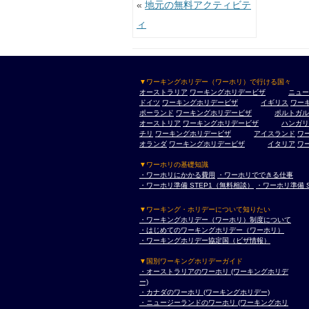
投稿ナビゲーション
«
地元の無料アクティビテ
ィ
▼ワーキングホリデー（ワーホリ）で行ける国々
オーストラリア
ワーキングホリデービザ
ニュー
ドイツ
ワーキングホリデービザ
イギリス
ワー
ポーランド
ワーキングホリデービザ
ポルトガル
オーストリア
ワーキングホリデービザ
ハンガリ
チリ
ワーキングホリデービザ
アイスランド
ワ
オランダ
ワーキングホリデービザ
イタリア
ワ
▼ワーホリの基礎知識
・ワーホリにかかる費用
・ワーホリでできる仕事
・ワーホリ準備 STEP1（無料相談）
・ワーホリ準備 
▼ワーキング・ホリデーについて知りたい
・ワーキングホリデー（ワーホリ）制度について
・はじめてのワーキングホリデー（ワーホリ）
・ワーキングホリデー協定国（ビザ情報）
▼国別ワーキングホリデーガイド
・オーストラリアのワーホリ (ワーキングホリデ
ー)
・カナダのワーホリ (ワーキングホリデー)
・ニュージーランドのワーホリ (ワーキングホリ