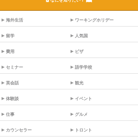
なにを知りたい？
海外生活
ワーキングホリデー
留学
人気国
費用
ビザ
セミナー
語学学校
英会話
観光
体験談
イベント
仕事
グルメ
カウンセラー
トロント