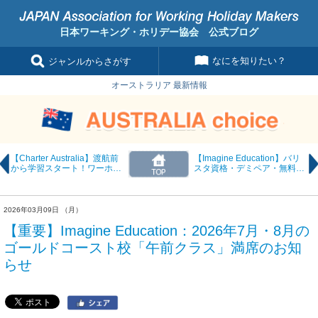
日本ワーキング・ホリデー協会 公式ブログ
なにを知りたい？
ジャンルからさがす
オーストラリア 最新情報
【Charter Australia】渡航前
【Imagine Education】バリ
から学習スタート！ワーホリ
スタ資格・デミペア・無料特
向け「E-Campus × Study
典クラス！オーストラリア生
and Work」キャンペーン開
活を充実させる3つの最新プ
始
ログラム
2026年03月09日 （月）
【重要】Imagine Education：2026年7月・8月の
ゴールドコースト校「午前クラス」満席のお知
らせ