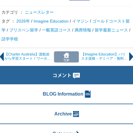
カテゴリ ：
ニュースレター
タグ ：
2026年
/
Imagine Education
/
イマジン
/
ゴールドコースト留
学
/
ブリスベン留学
/
一般英語コース
/
満席情報
/
留学最新ニュース
/
語学学校
【Charter Australia】渡航前
【Imagine Education】バリ
から学習スタート！ワーホリ
スタ資格・デミペア・無料特
向け「E-Campus × Study
典クラス！オーストラリア生
and Work」キャンペーン開
活を充実させる3つの最新プ
始
ログラム
BLOG Information
Archive