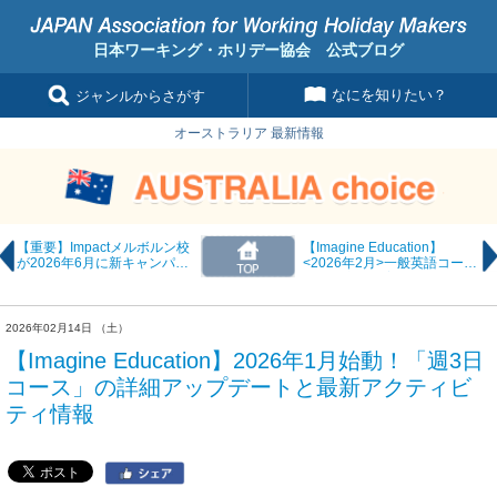
日本ワーキング・ホリデー協会 公式ブログ
なにを知りたい？
ジャンルからさがす
オーストラリア 最新情報
【重要】Impactメルボルン校
【Imagine Education】
が2026年6月に新キャンパス
<2026年2月>一般英語コース
へ移転します！
国籍比率のご案内
2026年02月14日 （土）
【Imagine Education】2026年1月始動！「週3日
コース」の詳細アップデートと最新アクティビ
ティ情報